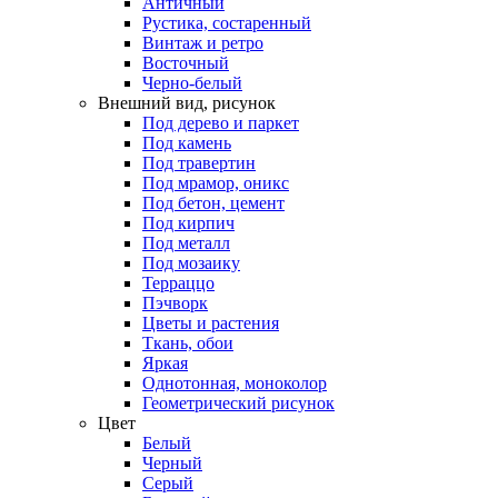
Античный
Рустика, состаренный
Винтаж и ретро
Восточный
Черно-белый
Внешний вид, рисунок
Под дерево и паркет
Под камень
Под травертин
Под мрамор, оникс
Под бетон, цемент
Под кирпич
Под металл
Под мозаику
Терраццо
Пэчворк
Цветы и растения
Ткань, обои
Яркая
Однотонная, моноколор
Геометрический рисунок
Цвет
Белый
Черный
Серый