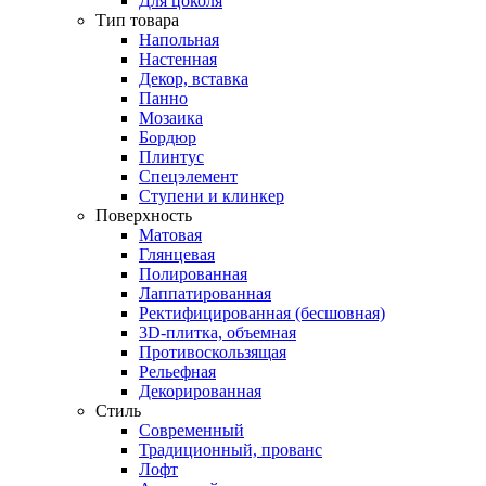
Для цоколя
Тип товара
Напольная
Настенная
Декор, вставка
Панно
Мозаика
Бордюр
Плинтус
Спецэлемент
Ступени и клинкер
Поверхность
Матовая
Глянцевая
Полированная
Лаппатированная
Ректифицированная (бесшовная)
3D-плитка, объемная
Противоскользящая
Рельефная
Декорированная
Стиль
Современный
Традиционный, прованс
Лофт