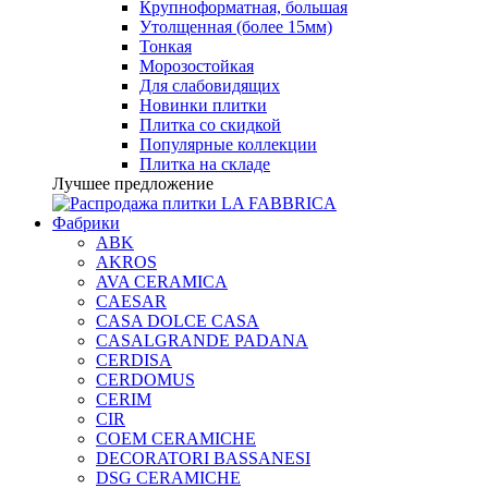
Крупноформатная, большая
Утолщенная (более 15мм)
Тонкая
Морозостойкая
Для слабовидящих
Новинки плитки
Плитка со скидкой
Популярные коллекции
Плитка на складе
Лучшее предложение
Фабрики
ABK
AKROS
AVA CERAMICA
CAESAR
CASA DOLCE CASA
CASALGRANDE PADANA
CERDISA
CERDOMUS
CERIM
CIR
COEM CERAMICHE
DECORATORI BASSANESI
DSG CERAMICHE