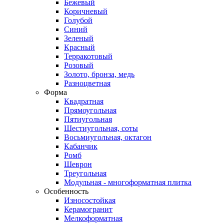
Бежевый
Коричневый
Голубой
Синий
Зеленый
Красный
Терракотовый
Розовый
Золото, бронза, медь
Разноцветная
Форма
Квадратная
Прямоугольная
Пятиугольная
Шестиугольная, соты
Восьмиугольная, октагон
Кабанчик
Ромб
Шеврон
Треугольная
Модульная - многоформатная плитка
Особенность
Износостойкая
Керамогранит
Мелкоформатная