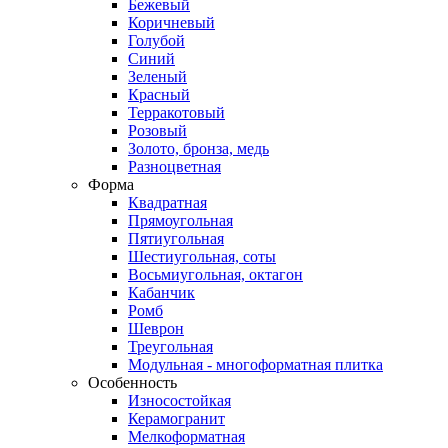
Бежевый
Коричневый
Голубой
Синий
Зеленый
Красный
Терракотовый
Розовый
Золото, бронза, медь
Разноцветная
Форма
Квадратная
Прямоугольная
Пятиугольная
Шестиугольная, соты
Восьмиугольная, октагон
Кабанчик
Ромб
Шеврон
Треугольная
Модульная - многоформатная плитка
Особенность
Износостойкая
Керамогранит
Мелкоформатная