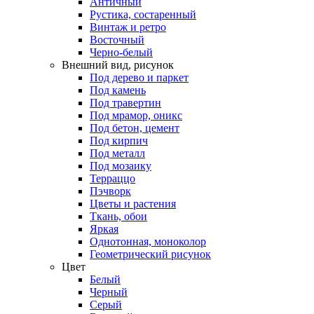
Античный
Рустика, состаренный
Винтаж и ретро
Восточный
Черно-белый
Внешний вид, рисунок
Под дерево и паркет
Под камень
Под травертин
Под мрамор, оникс
Под бетон, цемент
Под кирпич
Под металл
Под мозаику
Терраццо
Пэчворк
Цветы и растения
Ткань, обои
Яркая
Однотонная, моноколор
Геометрический рисунок
Цвет
Белый
Черный
Серый