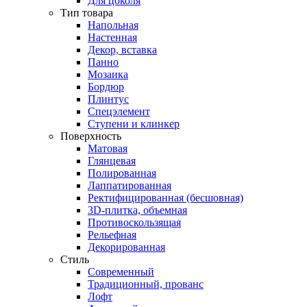
Для цоколя
Тип товара
Напольная
Настенная
Декор, вставка
Панно
Мозаика
Бордюр
Плинтус
Спецэлемент
Ступени и клинкер
Поверхность
Матовая
Глянцевая
Полированная
Лаппатированная
Ректифицированная (бесшовная)
3D-плитка, объемная
Противоскользящая
Рельефная
Декорированная
Стиль
Современный
Традиционный, прованс
Лофт