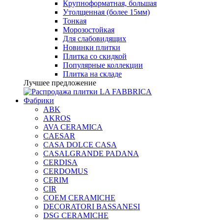
Крупноформатная, большая
Утолщенная (более 15мм)
Тонкая
Морозостойкая
Для слабовидящих
Новинки плитки
Плитка со скидкой
Популярные коллекции
Плитка на складе
Лучшее предложение
Фабрики
ABK
AKROS
AVA CERAMICA
CAESAR
CASA DOLCE CASA
CASALGRANDE PADANA
CERDISA
CERDOMUS
CERIM
CIR
COEM CERAMICHE
DECORATORI BASSANESI
DSG CERAMICHE