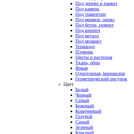
Под дерево и паркет
Под камень
Под травертин
Под мрамор, оникс
Под бетон, цемент
Под кирпич
Под металл
Под мозаику
Терраццо
Пэчворк
Цветы и растения
Ткань, обои
Яркая
Однотонная, моноколор
Геометрический рисунок
Цвет
Белый
Черный
Серый
Бежевый
Коричневый
Голубой
Синий
Зеленый
Красный