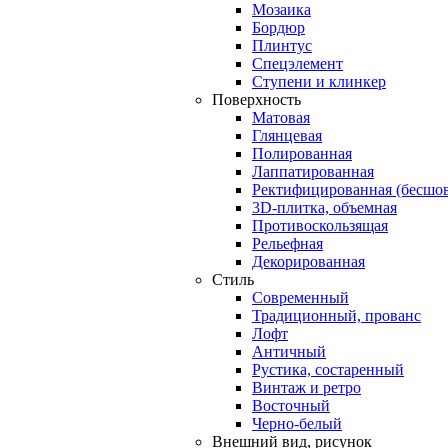
Мозаика
Бордюр
Плинтус
Спецэлемент
Ступени и клинкер
Поверхность
Матовая
Глянцевая
Полированная
Лаппатированная
Ректифицированная (бесшов
3D-плитка, объемная
Противоскользящая
Рельефная
Декорированная
Стиль
Современный
Традиционный, прованс
Лофт
Античный
Рустика, состаренный
Винтаж и ретро
Восточный
Черно-белый
Внешний вид, рисунок