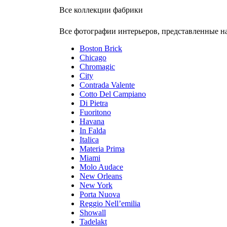
Все коллекции фабрики
Все фотографии интерьеров, представленные на
Boston Brick
Chicago
Chromagic
City
Contrada Valente
Cotto Del Campiano
Di Pietra
Fuoritono
Havana
In Falda
Italica
Materia Prima
Miami
Molo Audace
New Orleans
New York
Porta Nuova
Reggio Nell’emilia
Showall
Tadelakt