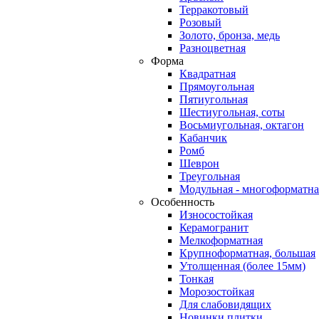
Терракотовый
Розовый
Золото, бронза, медь
Разноцветная
Форма
Квадратная
Прямоугольная
Пятиугольная
Шестиугольная, соты
Восьмиугольная, октагон
Кабанчик
Ромб
Шеврон
Треугольная
Модульная - многоформатна
Особенность
Износостойкая
Керамогранит
Мелкоформатная
Крупноформатная, большая
Утолщенная (более 15мм)
Тонкая
Морозостойкая
Для слабовидящих
Новинки плитки