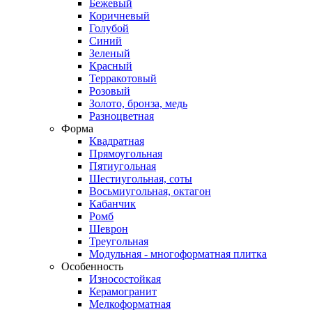
Бежевый
Коричневый
Голубой
Синий
Зеленый
Красный
Терракотовый
Розовый
Золото, бронза, медь
Разноцветная
Форма
Квадратная
Прямоугольная
Пятиугольная
Шестиугольная, соты
Восьмиугольная, октагон
Кабанчик
Ромб
Шеврон
Треугольная
Модульная - многоформатная плитка
Особенность
Износостойкая
Керамогранит
Мелкоформатная