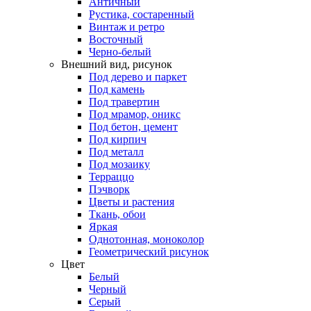
Античный
Рустика, состаренный
Винтаж и ретро
Восточный
Черно-белый
Внешний вид, рисунок
Под дерево и паркет
Под камень
Под травертин
Под мрамор, оникс
Под бетон, цемент
Под кирпич
Под металл
Под мозаику
Терраццо
Пэчворк
Цветы и растения
Ткань, обои
Яркая
Однотонная, моноколор
Геометрический рисунок
Цвет
Белый
Черный
Серый