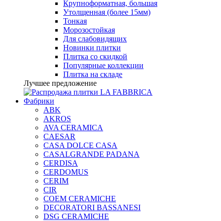
Крупноформатная, большая
Утолщенная (более 15мм)
Тонкая
Морозостойкая
Для слабовидящих
Новинки плитки
Плитка со скидкой
Популярные коллекции
Плитка на складе
Лучшее предложение
Фабрики
ABK
AKROS
AVA CERAMICA
CAESAR
CASA DOLCE CASA
CASALGRANDE PADANA
CERDISA
CERDOMUS
CERIM
CIR
COEM CERAMICHE
DECORATORI BASSANESI
DSG CERAMICHE