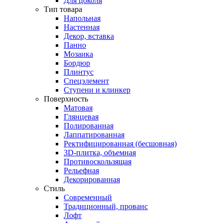
Для цоколя
Тип товара
Напольная
Настенная
Декор, вставка
Панно
Мозаика
Бордюр
Плинтус
Спецэлемент
Ступени и клинкер
Поверхность
Матовая
Глянцевая
Полированная
Лаппатированная
Ректифицированная (бесшовная)
3D-плитка, объемная
Противоскользящая
Рельефная
Декорированная
Стиль
Современный
Традиционный, прованс
Лофт