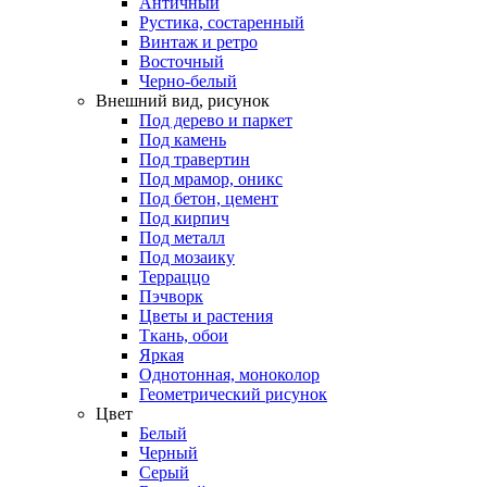
Античный
Рустика, состаренный
Винтаж и ретро
Восточный
Черно-белый
Внешний вид, рисунок
Под дерево и паркет
Под камень
Под травертин
Под мрамор, оникс
Под бетон, цемент
Под кирпич
Под металл
Под мозаику
Терраццо
Пэчворк
Цветы и растения
Ткань, обои
Яркая
Однотонная, моноколор
Геометрический рисунок
Цвет
Белый
Черный
Серый