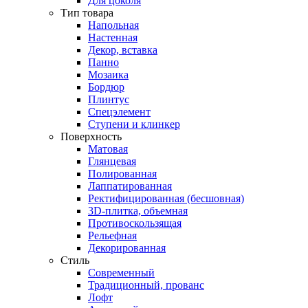
Для цоколя
Тип товара
Напольная
Настенная
Декор, вставка
Панно
Мозаика
Бордюр
Плинтус
Спецэлемент
Ступени и клинкер
Поверхность
Матовая
Глянцевая
Полированная
Лаппатированная
Ректифицированная (бесшовная)
3D-плитка, объемная
Противоскользящая
Рельефная
Декорированная
Стиль
Современный
Традиционный, прованс
Лофт