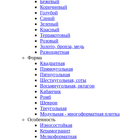
Бежевый
Коричневый
Голубой
Синий
Зеленый
Красный
Терракотовый
Розовый
Золото, бронза, медь
Разноцветная
Форма
Квадратная
Прямоугольная
Пятиугольная
Шестиугольная, соты
Восьмиугольная, октагон
Кабанчик
Ромб
Шеврон
Треугольная
Модульная - многоформатная плитка
Особенность
Износостойкая
Керамогранит
Мелкоформатная