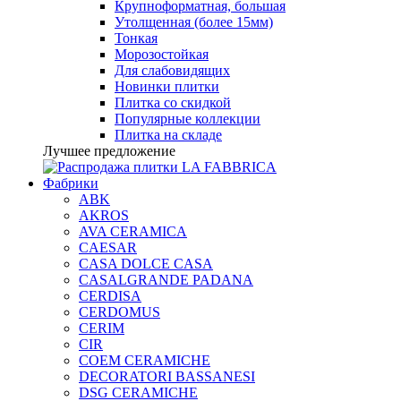
Крупноформатная, большая
Утолщенная (более 15мм)
Тонкая
Морозостойкая
Для слабовидящих
Новинки плитки
Плитка со скидкой
Популярные коллекции
Плитка на складе
Лучшее предложение
Фабрики
ABK
AKROS
AVA CERAMICA
CAESAR
CASA DOLCE CASA
CASALGRANDE PADANA
CERDISA
CERDOMUS
CERIM
CIR
COEM CERAMICHE
DECORATORI BASSANESI
DSG CERAMICHE