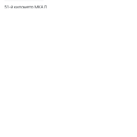
51-й километр МКАД
МО, Одинцовский р-н,п. Заречье, ул. Торговая 2
WhatsApp
Telegram
Max
© 2014–2026 Керамика Футура
plitka-kf.ru