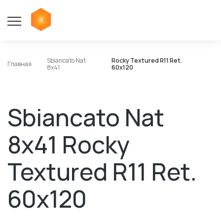
Sbiancato Nat
Rocky Textured R11 Ret.
Главная
8x41
60x120
Sbiancato Nat
8x41 Rocky
Textured R11 Ret.
60x120