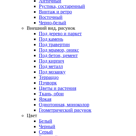
Античный
Рустика, состаренный
Винтаж и ретро
Восточный
Черно-белый
Внешний вид, рисунок
Под дерево и паркет
Под камень
Под травертин
Под мрамор, оникс
Под бетон, цемент
Под кирпич
Под металл
Под мозаику
Терраццо
Пэчворк
Цветы и растения
Ткань, обои
Яркая
Однотонная, моноколор
Геометрический рисунок
Цвет
Белый
Черный
Серый