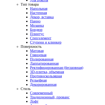
Для цоколя
Тип товара
Напольная
Настенная
Декор, вставка
Панно
Мозаика
Бордюр
Плинтус
Спецэлемент
Ступени и клинкер
Поверхность
Матовая
Глянцевая
Полированная
Лаппатированная
Ректифицированная (бесшовная)
3D-плитка, объемная
Противоскользящая
Рельефная
Декорированная
Стиль
Современный
Традиционный, прованс
Лофт