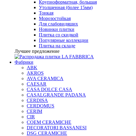
Крупноформатная, большая
Утолщенная (более 15мм)
Тонкая
Морозостойкая
Для слабовидящих
Новинки плитки
Плитка со скидкой
Популярные коллекции
Плитка на складе
Лучшее предложение
Фабрики
ABK
AKROS
AVA CERAMICA
CAESAR
CASA DOLCE CASA
CASALGRANDE PADANA
CERDISA
CERDOMUS
CERIM
CIR
COEM CERAMICHE
DECORATORI BASSANESI
DSG CERAMICHE