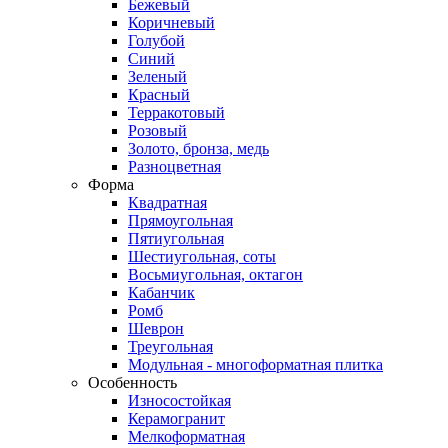
Бежевый
Коричневый
Голубой
Синий
Зеленый
Красный
Терракотовый
Розовый
Золото, бронза, медь
Разноцветная
Форма
Квадратная
Прямоугольная
Пятиугольная
Шестиугольная, соты
Восьмиугольная, октагон
Кабанчик
Ромб
Шеврон
Треугольная
Модульная - многоформатная плитка
Особенность
Износостойкая
Керамогранит
Мелкоформатная