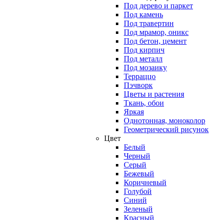
Под дерево и паркет
Под камень
Под травертин
Под мрамор, оникс
Под бетон, цемент
Под кирпич
Под металл
Под мозаику
Терраццо
Пэчворк
Цветы и растения
Ткань, обои
Яркая
Однотонная, моноколор
Геометрический рисунок
Цвет
Белый
Черный
Серый
Бежевый
Коричневый
Голубой
Синий
Зеленый
Красный