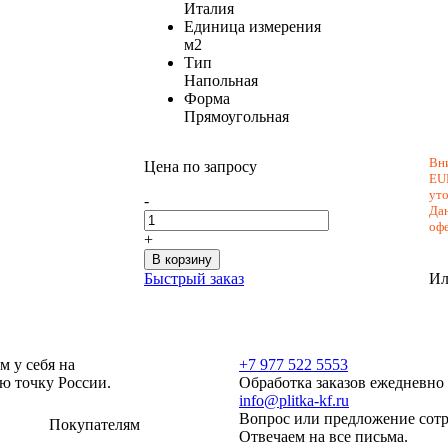
Италия
Единица измерения
м2
Тип
Напольная
Форма
Прямоугольная
Вни
Цена по запросу
EU
уто
-
Дан
оф
+
В корзину
Быстрый заказ
Ил
м у себя на
+7 977 522 5553
ую точку России.
Обработка заказов ежедневно с
info@plitka-kf.ru
Вопрос или предложение сотр
Покупателям
Отвечаем на все письма.