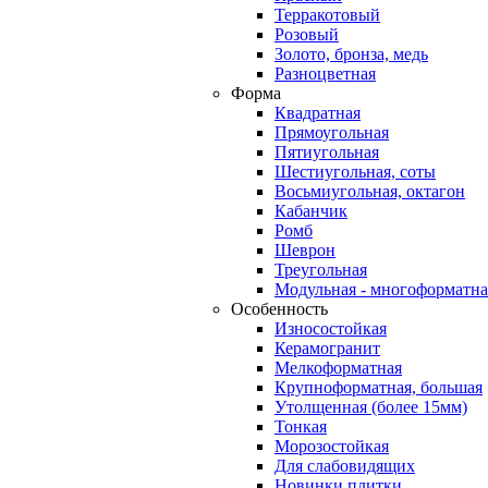
Терракотовый
Розовый
Золото, бронза, медь
Разноцветная
Форма
Квадратная
Прямоугольная
Пятиугольная
Шестиугольная, соты
Восьмиугольная, октагон
Кабанчик
Ромб
Шеврон
Треугольная
Модульная - многоформатна
Особенность
Износостойкая
Керамогранит
Мелкоформатная
Крупноформатная, большая
Утолщенная (более 15мм)
Тонкая
Морозостойкая
Для слабовидящих
Новинки плитки