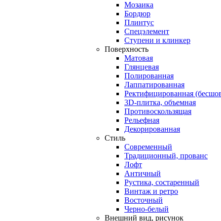
Мозаика
Бордюр
Плинтус
Спецэлемент
Ступени и клинкер
Поверхность
Матовая
Глянцевая
Полированная
Лаппатированная
Ректифицированная (бесшов
3D-плитка, объемная
Противоскользящая
Рельефная
Декорированная
Стиль
Современный
Традиционный, прованс
Лофт
Античный
Рустика, состаренный
Винтаж и ретро
Восточный
Черно-белый
Внешний вид, рисунок