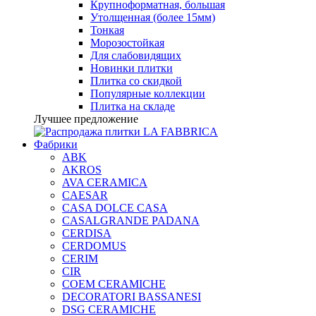
Крупноформатная, большая
Утолщенная (более 15мм)
Тонкая
Морозостойкая
Для слабовидящих
Новинки плитки
Плитка со скидкой
Популярные коллекции
Плитка на складе
Лучшее предложение
Фабрики
ABK
AKROS
AVA CERAMICA
CAESAR
CASA DOLCE CASA
CASALGRANDE PADANA
CERDISA
CERDOMUS
CERIM
CIR
COEM CERAMICHE
DECORATORI BASSANESI
DSG CERAMICHE