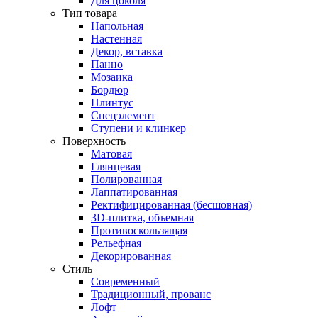
Для цоколя
Тип товара
Напольная
Настенная
Декор, вставка
Панно
Мозаика
Бордюр
Плинтус
Спецэлемент
Ступени и клинкер
Поверхность
Матовая
Глянцевая
Полированная
Лаппатированная
Ректифицированная (бесшовная)
3D-плитка, объемная
Противоскользящая
Рельефная
Декорированная
Стиль
Современный
Традиционный, прованс
Лофт