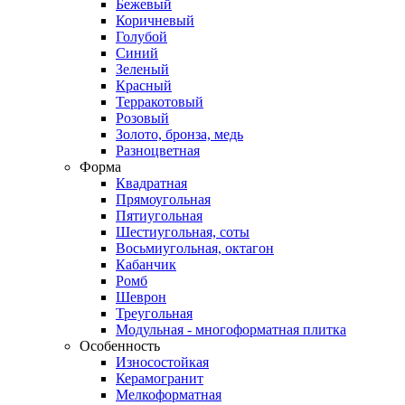
Бежевый
Коричневый
Голубой
Синий
Зеленый
Красный
Терракотовый
Розовый
Золото, бронза, медь
Разноцветная
Форма
Квадратная
Прямоугольная
Пятиугольная
Шестиугольная, соты
Восьмиугольная, октагон
Кабанчик
Ромб
Шеврон
Треугольная
Модульная - многоформатная плитка
Особенность
Износостойкая
Керамогранит
Мелкоформатная