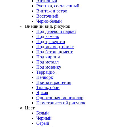
Античный
Рустика, состаренный
Винтаж и ретро
Восточный
Черно-белый
Внешний вид, рисунок
Под дерево и паркет
Под камень
Под травертин
Под мрамор, оникс
Под бетон, цемент
Под кирпич
Под металл
Под мозаику
Терраццо
Пэчворк
Цветы и растения
Ткань, обои
Яркая
Однотонная, моноколор
Геометрический рисунок
Цвет
Белый
Черный
Серый