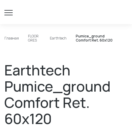
FLOOR
Pumice_ground
Главная
Earthtech
GRES
Comfort Ret. 60x120
Earthtech
Pumice_ground
Comfort Ret.
60x120