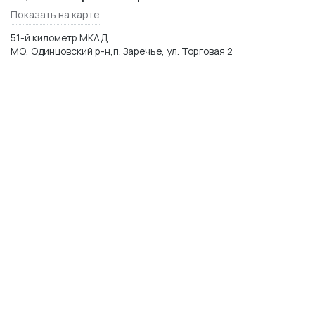
Показать на карте
51-й километр МКАД
МО, Одинцовский р-н,п. Заречье, ул. Торговая 2
WhatsApp
Telegram
Max
© 2014–2026 Керамика Футура
plitka-kf.ru