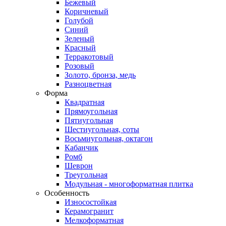
Бежевый
Коричневый
Голубой
Синий
Зеленый
Красный
Терракотовый
Розовый
Золото, бронза, медь
Разноцветная
Форма
Квадратная
Прямоугольная
Пятиугольная
Шестиугольная, соты
Восьмиугольная, октагон
Кабанчик
Ромб
Шеврон
Треугольная
Модульная - многоформатная плитка
Особенность
Износостойкая
Керамогранит
Мелкоформатная