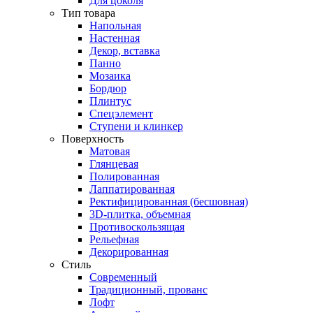
Для цоколя
Тип товара
Напольная
Настенная
Декор, вставка
Панно
Мозаика
Бордюр
Плинтус
Спецэлемент
Ступени и клинкер
Поверхность
Матовая
Глянцевая
Полированная
Лаппатированная
Ректифицированная (бесшовная)
3D-плитка, объемная
Противоскользящая
Рельефная
Декорированная
Стиль
Современный
Традиционный, прованс
Лофт