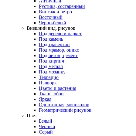
Античный
Рустика, состаренный
Винтаж и ретро
Восточный
Черно-белый
Внешний вид, рисунок
Под дерево и паркет
Под камень
Под травертин
Под мрамор, оникс
Под бетон, цемент
Под кирпич
Под металл
Под мозаику
Терраццо
Пэчворк
Цветы и растения
Ткань, обои
Яркая
Однотонная, моноколор
Геометрический рисунок
Цвет
Белый
Черный
Серый