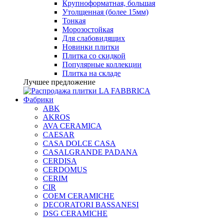
Крупноформатная, большая
Утолщенная (более 15мм)
Тонкая
Морозостойкая
Для слабовидящих
Новинки плитки
Плитка со скидкой
Популярные коллекции
Плитка на складе
Лучшее предложение
Фабрики
ABK
AKROS
AVA CERAMICA
CAESAR
CASA DOLCE CASA
CASALGRANDE PADANA
CERDISA
CERDOMUS
CERIM
CIR
COEM CERAMICHE
DECORATORI BASSANESI
DSG CERAMICHE