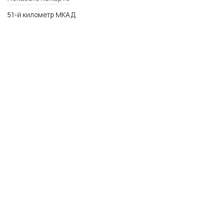
51-й километр МКАД
МО, Одинцовский р-н,п. Заречье, ул. Торговая 2
WhatsApp
Telegram
Max
© 2014–2026 Керамика Футура
plitka-kf.ru