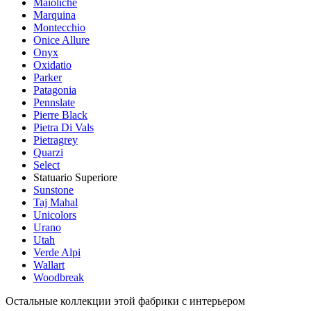
Maioliche
Marquina
Montecchio
Onice Allure
Onyx
Oxidatio
Parker
Patagonia
Pennslate
Pierre Black
Pietra Di Vals
Pietragrey
Quarzi
Select
Statuario Superiore
Sunstone
Taj Mahal
Unicolors
Urano
Utah
Verde Alpi
Wallart
Woodbreak
Остальные коллекции этой фабрики с интерьером