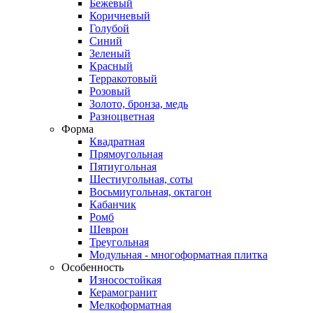
Бежевый
Коричневый
Голубой
Синий
Зеленый
Красный
Терракотовый
Розовый
Золото, бронза, медь
Разноцветная
Форма
Квадратная
Прямоугольная
Пятиугольная
Шестиугольная, соты
Восьмиугольная, октагон
Кабанчик
Ромб
Шеврон
Треугольная
Модульная - многоформатная плитка
Особенность
Износостойкая
Керамогранит
Мелкоформатная