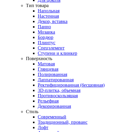
Для цоколя
Тип товара
Напольная
Настенная
Декор, вставка
Панно
Мозаика
Бордюр
Плинтус
Спецэлемент
Ступени и клинкер
Поверхность
Матовая
Глянцевая
Полированная
Лаппатированная
Ректифицированная (бесшовная)
3D-плитка, объемная
Противоскользящая
Рельефная
Декорированная
Стиль
Современный
Традиционный, прованс
Лофт