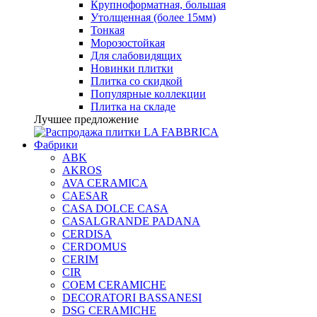
Крупноформатная, большая
Утолщенная (более 15мм)
Тонкая
Морозостойкая
Для слабовидящих
Новинки плитки
Плитка со скидкой
Популярные коллекции
Плитка на складе
Лучшее предложение
Фабрики
ABK
AKROS
AVA CERAMICA
CAESAR
CASA DOLCE CASA
CASALGRANDE PADANA
CERDISA
CERDOMUS
CERIM
CIR
COEM CERAMICHE
DECORATORI BASSANESI
DSG CERAMICHE