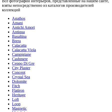
Все фотографии интерьеров, представленные на нашем сайте,
взяты непосредственно из каталогов производителей
коллекций
Agathos
Amani
Antichi Amori
Antiqua
Basaltina
Brera
Calacatta
Calacatta Viola
Campigiane
Cashmere
Ceppo Di Gre
City Plaster
Concept
Crystal Sea
Dolomite
Fitch
Flatiron
Heritage
Loft
Loop
Magnetic