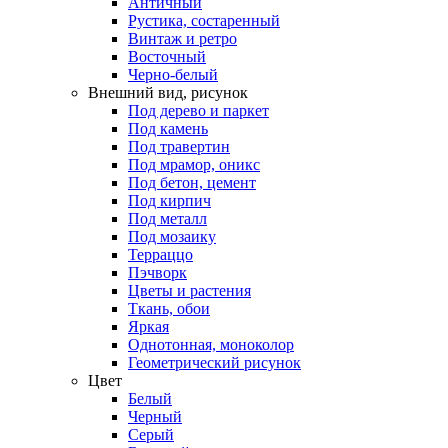
Античный
Рустика, состаренный
Винтаж и ретро
Восточный
Черно-белый
Внешний вид, рисунок
Под дерево и паркет
Под камень
Под травертин
Под мрамор, оникс
Под бетон, цемент
Под кирпич
Под металл
Под мозаику
Терраццо
Пэчворк
Цветы и растения
Ткань, обои
Яркая
Однотонная, моноколор
Геометрический рисунок
Цвет
Белый
Черный
Серый