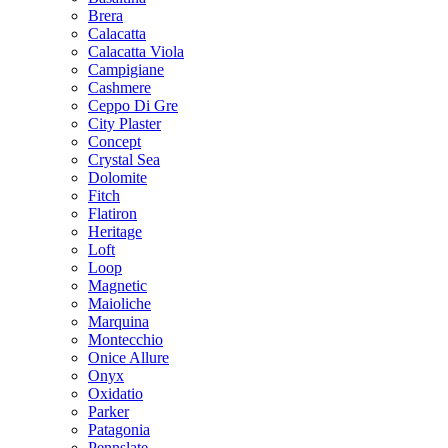
Brera
Calacatta
Calacatta Viola
Campigiane
Cashmere
Ceppo Di Gre
City Plaster
Concept
Crystal Sea
Dolomite
Fitch
Flatiron
Heritage
Loft
Loop
Magnetic
Maioliche
Marquina
Montecchio
Onice Allure
Onyx
Oxidatio
Parker
Patagonia
Pennslate