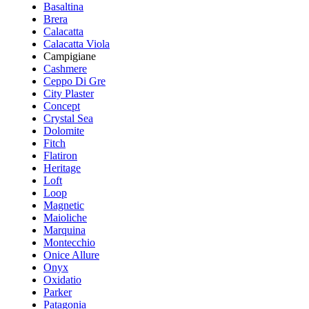
Basaltina
Brera
Calacatta
Calacatta Viola
Campigiane
Cashmere
Ceppo Di Gre
City Plaster
Concept
Crystal Sea
Dolomite
Fitch
Flatiron
Heritage
Loft
Loop
Magnetic
Maioliche
Marquina
Montecchio
Onice Allure
Onyx
Oxidatio
Parker
Patagonia