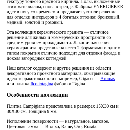
текстуру тонкого красного кирпича. Полы, выложенные
этим материалом, снова в тренде. Фабрика ENERGIEKER
идет в ногу со временем и предлагает уютное решение
для отделки интерьеров в 4 богатых оттенка: бронзовый,
медный, золотой и розовый.
Эта коллекция керамического гранита — отличное
решение для жилых и коммерческих пространств со
средним уровнем проходимости. Лаконичная серия
керамогранита представлена всего 2 форматами и одним
типом покрытия отлично подходит для отделки фасада и
цоколя загородных коттеджей.
Наш каталог содержит и другие решения из области
декоративного проектного материала, обыгрывающие
идею терракотовых плит например, Gigacer —
Aromas
или плитка
Ilcottotagina
фабрики Tagina.
Особенности коллекции
Плитка Campigiane представлена в размерах 15X30 см и
30X30 см. Толщина 9 мм.
Исполнение поверхности — натуральное, матовое.
Цветовая гамма — Bronzo, Rame, Oro, Rosata.