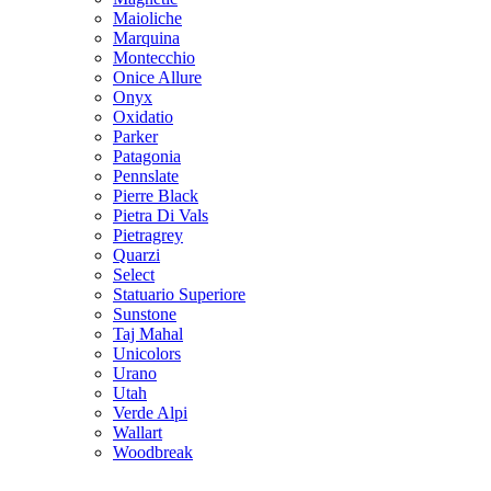
Maioliche
Marquina
Montecchio
Onice Allure
Onyx
Oxidatio
Parker
Patagonia
Pennslate
Pierre Black
Pietra Di Vals
Pietragrey
Quarzi
Select
Statuario Superiore
Sunstone
Taj Mahal
Unicolors
Urano
Utah
Verde Alpi
Wallart
Woodbreak