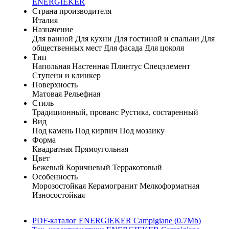
ENERGIEKER
Страна производителя
Италия
Назначение
Для ванной
Для кухни
Для гостиной и спальни
Для
общественных мест
Для фасада
Для цоколя
Тип
Напольная
Настенная
Плинтус
Спецэлемент
Ступени и клинкер
Поверхность
Матовая
Рельефная
Стиль
Традиционный, прованс
Рустика, состаренный
Вид
Под камень
Под кирпич
Под мозаику
Форма
Квадратная
Прямоугольная
Цвет
Бежевый
Коричневый
Терракотовый
Особенность
Морозостойкая
Керамогранит
Мелкоформатная
Износостойкая
PDF-каталог ENERGIEKER Campigiane (0.7Mb)