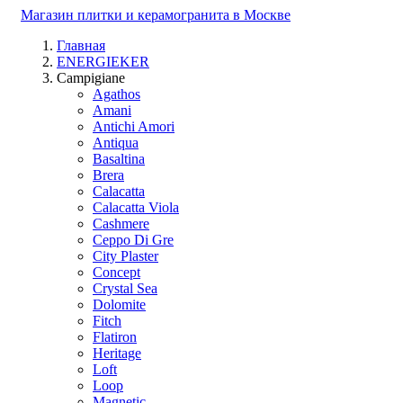
Магазин плитки и керамогранита в Москве
Главная
ENERGIEKER
Campigiane
Agathos
Amani
Antichi Amori
Antiqua
Basaltina
Brera
Calacatta
Calacatta Viola
Cashmere
Ceppo Di Gre
City Plaster
Concept
Crystal Sea
Dolomite
Fitch
Flatiron
Heritage
Loft
Loop
Magnetic