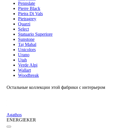
Pennslate
Pierre Black
Pietra Di Vals
Pietragrey
Quarzi
Select
Statuario Superiore
Sunstone
Taj Mahal
Unicolors
Urano
Utah
Verde Alpi
Wallart
Woodbreak
Остальные коллекции этой фабрики с интерьером
Agathos
ENERGIEKER