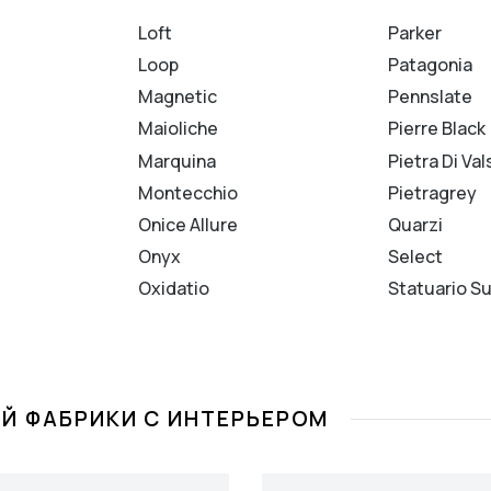
Loft
Parker
Loop
Patagonia
Magnetic
Pennslate
Maioliche
Pierre Black
Marquina
Pietra Di Val
Montecchio
Pietragrey
Onice Allure
Quarzi
Onyx
Select
Oxidatio
Statuario S
Й ФАБРИКИ С ИНТЕРЬЕРОМ