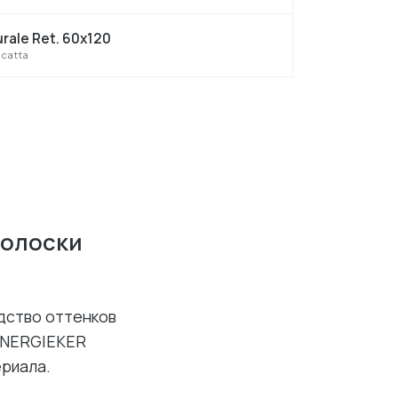
urale Ret. 60x120
catta
полоски
дство оттенков
 ENERGIEKER
риала.