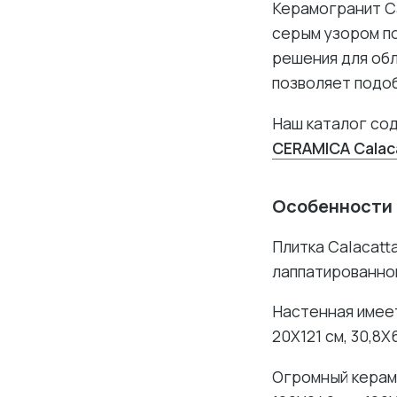
Керамогранит Ca
серым узором п
решения для обл
позволяет подо
Наш каталог сод
CERAMICA Calac
Особенности
Плитка Calacatt
лаппатированной
Настенная имеет
20X121 см, 30,8X6
Огромный керам