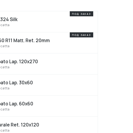
324 Silk
catta
60 R11 Matt. Ret. 20mm
catta
pato Lap. 120x270
catta
pato Lap. 30x60
catta
pato Lap. 60x60
catta
rale Ret. 120x120
catta