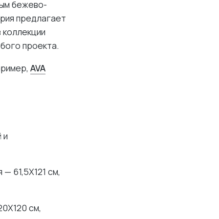
ным бежево-
ерия предлагает
в коллекции
бого проекта.
пример,
AVA
 и
— 61,5X121 см,
0X120 см,