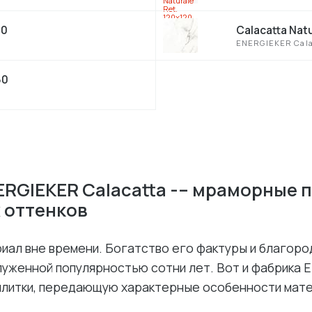
60
Calacatta Nat
ENERGIEKER Cala
60
ERGIEKER Calacatta -– мраморные 
 оттенков
иал вне времени. Богатство его фактуры и благоро
луженной популярностью сотни лет. Вот и фабрика
плитки, передающую характерные особенности мате