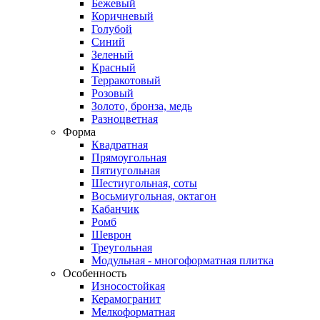
Бежевый
Коричневый
Голубой
Синий
Зеленый
Красный
Терракотовый
Розовый
Золото, бронза, медь
Разноцветная
Форма
Квадратная
Прямоугольная
Пятиугольная
Шестиугольная, соты
Восьмиугольная, октагон
Кабанчик
Ромб
Шеврон
Треугольная
Модульная - многоформатная плитка
Особенность
Износостойкая
Керамогранит
Мелкоформатная