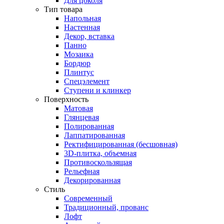
Для цоколя
Тип товара
Напольная
Настенная
Декор, вставка
Панно
Мозаика
Бордюр
Плинтус
Спецэлемент
Ступени и клинкер
Поверхность
Матовая
Глянцевая
Полированная
Лаппатированная
Ректифицированная (бесшовная)
3D-плитка, объемная
Противоскользящая
Рельефная
Декорированная
Стиль
Современный
Традиционный, прованс
Лофт