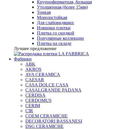
Крупноформатная, большая
Утолщенная (более 15мм)
Тонкая
Морозостойкая
Для слабовидящих
Новинки плитки
Плитка со скидкой
Популярные коллекции
Плитка на складе
Лучшее предложение
Фабрики
ABK
AKROS
AVA CERAMICA
CAESAR
CASA DOLCE CASA
CASALGRANDE PADANA
CERDISA
CERDOMUS
CERIM
CIR
COEM CERAMICHE
DECORATORI BASSANESI
DSG CERAMICHE