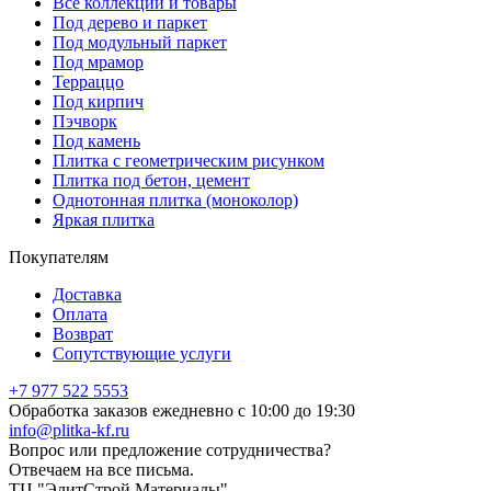
Все коллекции и товары
Под дерево и паркет
Под модульный паркет
Под мрамор
Терраццо
Под кирпич
Пэчворк
Под камень
Плитка с геометрическим рисунком
Плитка под бетон, цемент
Однотонная плитка (моноколор)
Яркая плитка
Покупателям
Доставка
Оплата
Возврат
Сопутствующие услуги
+7 977 522 5553
Обработка заказов ежедневно с 10:00 до 19:30
info@plitka-kf.ru
Вопрос или предложение сотрудничества?
Отвечаем на все письма.
ТЦ "ЭлитСтрой Материалы"