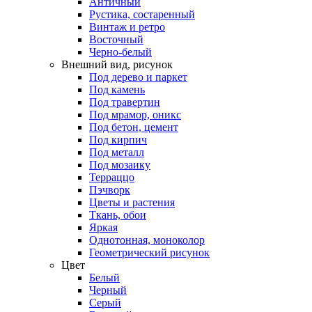
Античный
Рустика, состаренный
Винтаж и ретро
Восточный
Черно-белый
Внешний вид, рисунок
Под дерево и паркет
Под камень
Под травертин
Под мрамор, оникс
Под бетон, цемент
Под кирпич
Под металл
Под мозаику
Терраццо
Пэчворк
Цветы и растения
Ткань, обои
Яркая
Однотонная, моноколор
Геометрический рисунок
Цвет
Белый
Черный
Серый