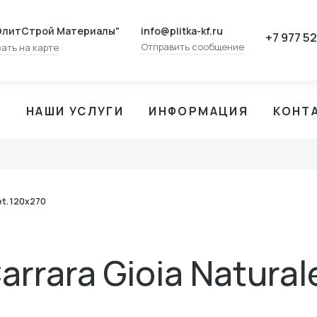
info@plitka-kf.ru
ЭлитСтрой Материалы"
+7 977 5
Отправить сообщение
ать на карте
И
НАШИ УСЛУГИ
ИНФОРМАЦИЯ
КОНТ
et. 120x270
arrara Gioia Natural