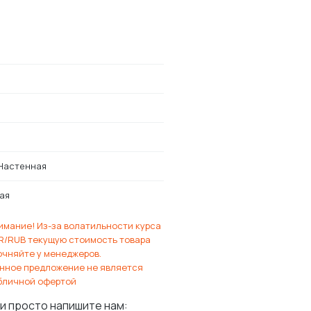
Настенная
ая
имание! Из-за волатильности курса
R/RUB текущую стоимость товара
очняйте у менеджеров.
нное предложение не является
бличной офертой
и просто напишите нам: