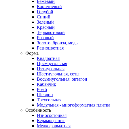
Бежевый
Коричневый
Голубой
Синий
Зеленый
Красный
Терракотовый
Розовый
Золото, бронза, медь
Разноцветная
Форма
Квадратная
Прямоугольная
Пятиугольная
Шестиугольная, соты
Восьмиугольная, октагон
Кабанчик
Ромб
Шеврон
Треугольная
Модульная - многоформатная плитка
Особенность
Износостойкая
Керамогранит
Мелкоформатная