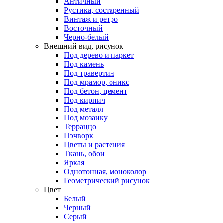
Античный
Рустика, состаренный
Винтаж и ретро
Восточный
Черно-белый
Внешний вид, рисунок
Под дерево и паркет
Под камень
Под травертин
Под мрамор, оникс
Под бетон, цемент
Под кирпич
Под металл
Под мозаику
Терраццо
Пэчворк
Цветы и растения
Ткань, обои
Яркая
Однотонная, моноколор
Геометрический рисунок
Цвет
Белый
Черный
Серый