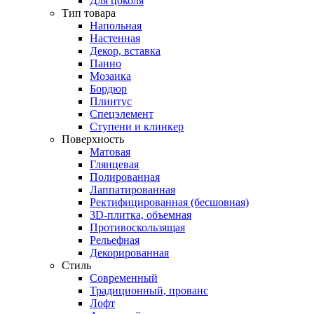
Для цоколя
Тип товара
Напольная
Настенная
Декор, вставка
Панно
Мозаика
Бордюр
Плинтус
Спецэлемент
Ступени и клинкер
Поверхность
Матовая
Глянцевая
Полированная
Лаппатированная
Ректифицированная (бесшовная)
3D-плитка, объемная
Противоскользящая
Рельефная
Декорированная
Стиль
Современный
Традиционный, прованс
Лофт