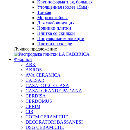
Крупноформатная, большая
Утолщенная (более 15мм)
Тонкая
Морозостойкая
Для слабовидящих
Новинки плитки
Плитка со скидкой
Популярные коллекции
Плитка на складе
Лучшее предложение
Фабрики
ABK
AKROS
AVA CERAMICA
CAESAR
CASA DOLCE CASA
CASALGRANDE PADANA
CERDISA
CERDOMUS
CERIM
CIR
COEM CERAMICHE
DECORATORI BASSANESI
DSG CERAMICHE