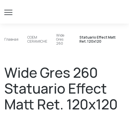
Wide
COEM
Statuario Effect Matt
Главная
Gres
CERAMICHE
Ret. 120x120
260
Wide Gres 260
Statuario Effect
Matt Ret. 120x120