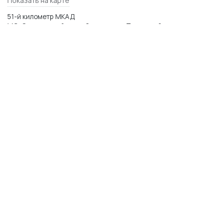
Показать на карте
51-й километр МКАД
МО, Одинцовский р-н,п. Заречье, ул. Торговая 2
WhatsApp
Telegram
Max
© 2014–2026 Керамика Футура
plitka-kf.ru