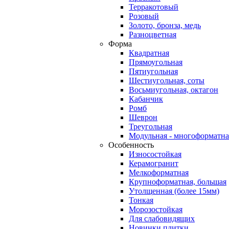
Терракотовый
Розовый
Золото, бронза, медь
Разноцветная
Форма
Квадратная
Прямоугольная
Пятиугольная
Шестиугольная, соты
Восьмиугольная, октагон
Кабанчик
Ромб
Шеврон
Треугольная
Модульная - многоформатна
Особенность
Износостойкая
Керамогранит
Мелкоформатная
Крупноформатная, большая
Утолщенная (более 15мм)
Тонкая
Морозостойкая
Для слабовидящих
Новинки плитки