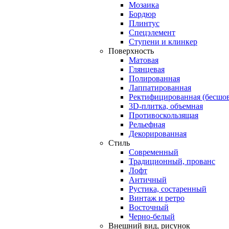
Мозаика
Бордюр
Плинтус
Спецэлемент
Ступени и клинкер
Поверхность
Матовая
Глянцевая
Полированная
Лаппатированная
Ректифицированная (бесшов
3D-плитка, объемная
Противоскользящая
Рельефная
Декорированная
Стиль
Современный
Традиционный, прованс
Лофт
Античный
Рустика, состаренный
Винтаж и ретро
Восточный
Черно-белый
Внешний вид, рисунок