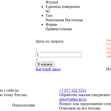
Италия
Единица измерения
м2
Тип
Напольная
Настенная
Форма
Прямоугольная
Вни
Цена по запросу
EU
уто
-
Дан
оф
+
В корзину
Быстрый заказ
Ил
м у себя на
+7 977 522 5553
ую точку России.
Обработка заказов ежедневно с
info@plitka-kf.ru
Вопрос или предложение сотр
Покупателям
Отвечаем на все письма.