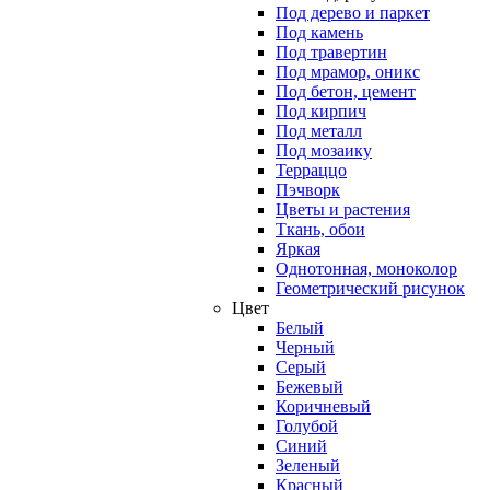
Под дерево и паркет
Под камень
Под травертин
Под мрамор, оникс
Под бетон, цемент
Под кирпич
Под металл
Под мозаику
Терраццо
Пэчворк
Цветы и растения
Ткань, обои
Яркая
Однотонная, моноколор
Геометрический рисунок
Цвет
Белый
Черный
Серый
Бежевый
Коричневый
Голубой
Синий
Зеленый
Красный