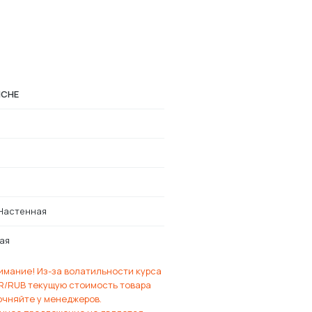
ICHE
Настенная
ая
имание! Из-за волатильности курса
R/RUB текущую стоимость товара
очняйте у менеджеров.