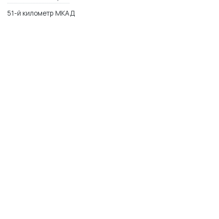
51-й километр МКАД
МО, Одинцовский р-н,п. Заречье, ул. Торговая 2
WhatsApp
Telegram
Max
© 2014–2026 Керамика Футура
plitka-kf.ru