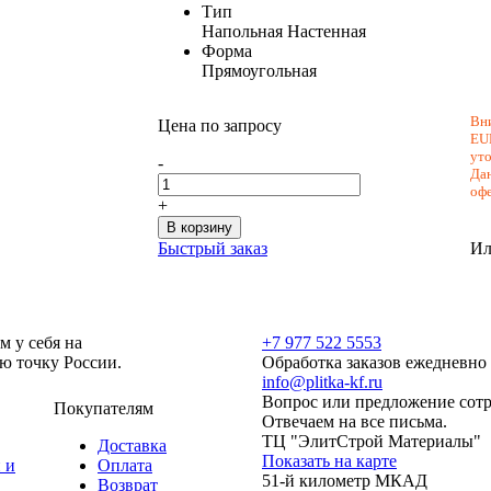
Тип
Напольная
Настенная
Форма
Прямоугольная
Вни
Цена по запросу
EU
уто
-
Дан
оф
+
В корзину
Быстрый заказ
Ил
м у себя на
+7 977 522 5553
ую точку России.
Обработка заказов ежедневно с
info@plitka-kf.ru
Вопрос или предложение сотр
Покупателям
Отвечаем на все письма.
ТЦ "ЭлитСтрой Материалы"
Доставка
Показать на карте
 и
Оплата
51-й километр МКАД
Возврат