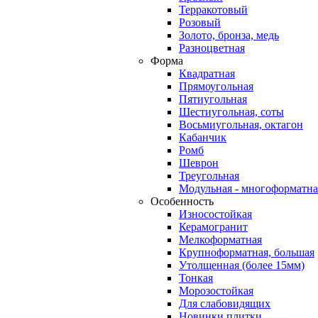
Терракотовый
Розовый
Золото, бронза, медь
Разноцветная
Форма
Квадратная
Прямоугольная
Пятиугольная
Шестиугольная, соты
Восьмиугольная, октагон
Кабанчик
Ромб
Шеврон
Треугольная
Модульная - многоформатна
Особенность
Износостойкая
Керамогранит
Мелкоформатная
Крупноформатная, большая
Утолщенная (более 15мм)
Тонкая
Морозостойкая
Для слабовидящих
Новинки плитки