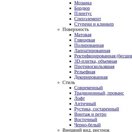
Мозаика
Бордюр
Плинтус
Спецэлемент
Ступени и клинкер
Поверхность
Матовая
Глянцевая
Полированная
Лаппатированная
Ректифицированная (бесшов
3D-плитка, объемная
Противоскользящая
Рельефная
Декорированная
Стиль
Современный
Традиционный, прованс
Лофт
Античный
Рустика, состаренный
Винтаж и ретро
Восточный
Черно-белый
Внешний вид, рисунок