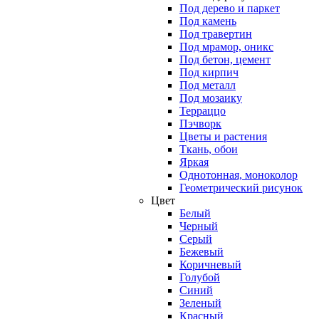
Под дерево и паркет
Под камень
Под травертин
Под мрамор, оникс
Под бетон, цемент
Под кирпич
Под металл
Под мозаику
Терраццо
Пэчворк
Цветы и растения
Ткань, обои
Яркая
Однотонная, моноколор
Геометрический рисунок
Цвет
Белый
Черный
Серый
Бежевый
Коричневый
Голубой
Синий
Зеленый
Красный