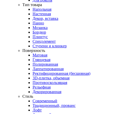
Для цоколя
Тип товара
Напольная
Настенная
Декор, вставка
Панно
Мозаика
Бордюр
Плинтус
Спецэлемент
Ступени и клинкер
Поверхность
Матовая
Глянцевая
Полированная
Лаппатированная
Ректифицированная (бесшовная)
3D-плитка, объемная
Противоскользящая
Рельефная
Декорированная
Стиль
Современный
Традиционный, прованс
Лофт