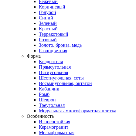
Бежевый
Коричневый
Голубой
Синий
Зеленый
Красный
Терракотовый
Розовый
Золото, бронза, медь
Разноцветная
Форма
Квадратная
Прямоугольная
Пятиугольная
Шестиугольная, соты
Восьмиугольная, октагон
Кабанчик
Ромб
Шеврон
Треугольная
Модульная - многоформатная плитка
Особенность
Износостойкая
Керамогранит
Мелкоформатная