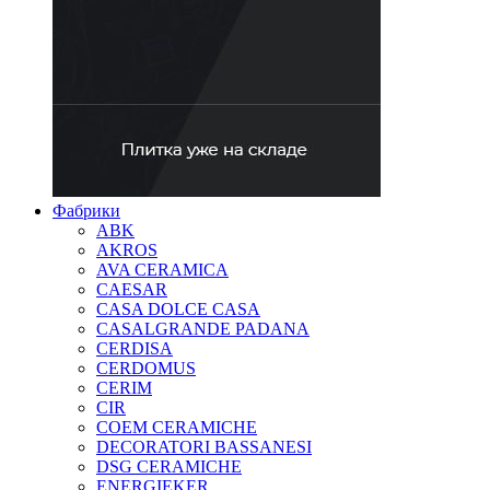
Фабрики
ABK
AKROS
AVA CERAMICA
CAESAR
CASA DOLCE CASA
CASALGRANDE PADANA
CERDISA
CERDOMUS
CERIM
CIR
COEM CERAMICHE
DECORATORI BASSANESI
DSG CERAMICHE
ENERGIEKER