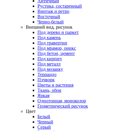
Античный
Рустика, состаренный
Винтаж и ретро
Восточный
Черно-белый
Внешний вид, рисунок
Под дерево и паркет
Под камень
Под травертин
Под мрамор, оникс
Под бетон, цемент
Под кирпич
Под металл
Под мозаику
Терраццо
Пэчворк
Цветы и растения
Ткань, обои
Яркая
Однотонная, моноколор
Геометрический рисунок
Цвет
Белый
Черный
Серый