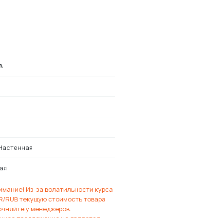
A
Настенная
ая
имание! Из-за волатильности курса
R/RUB текущую стоимость товара
очняйте у менеджеров.