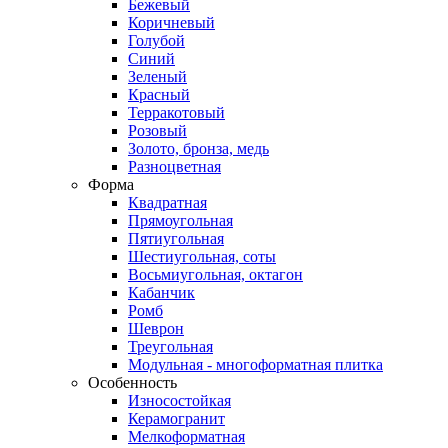
Бежевый
Коричневый
Голубой
Синий
Зеленый
Красный
Терракотовый
Розовый
Золото, бронза, медь
Разноцветная
Форма
Квадратная
Прямоугольная
Пятиугольная
Шестиугольная, соты
Восьмиугольная, октагон
Кабанчик
Ромб
Шеврон
Треугольная
Модульная - многоформатная плитка
Особенность
Износостойкая
Керамогранит
Мелкоформатная