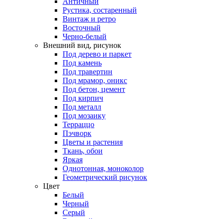
Античный
Рустика, состаренный
Винтаж и ретро
Восточный
Черно-белый
Внешний вид, рисунок
Под дерево и паркет
Под камень
Под травертин
Под мрамор, оникс
Под бетон, цемент
Под кирпич
Под металл
Под мозаику
Терраццо
Пэчворк
Цветы и растения
Ткань, обои
Яркая
Однотонная, моноколор
Геометрический рисунок
Цвет
Белый
Черный
Серый