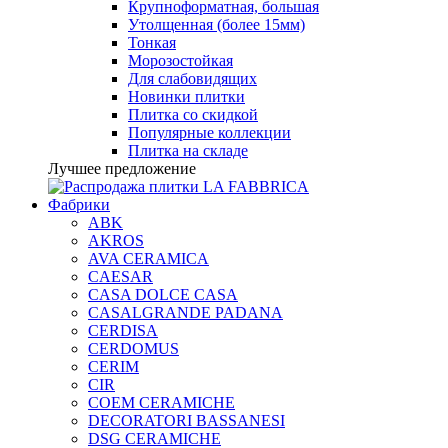
Крупноформатная, большая
Утолщенная (более 15мм)
Тонкая
Морозостойкая
Для слабовидящих
Новинки плитки
Плитка со скидкой
Популярные коллекции
Плитка на складе
Лучшее предложение
Фабрики
ABK
AKROS
AVA CERAMICA
CAESAR
CASA DOLCE CASA
CASALGRANDE PADANA
CERDISA
CERDOMUS
CERIM
CIR
COEM CERAMICHE
DECORATORI BASSANESI
DSG CERAMICHE