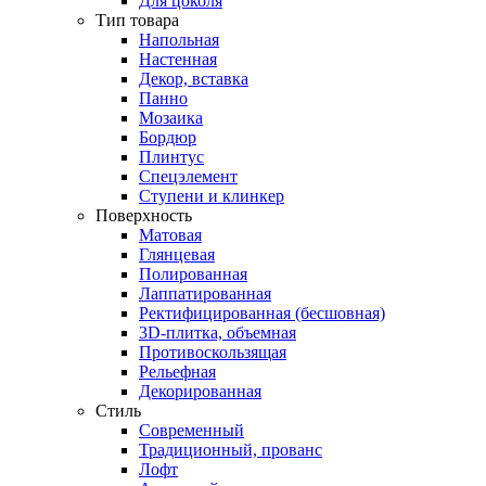
Для цоколя
Тип товара
Напольная
Настенная
Декор, вставка
Панно
Мозаика
Бордюр
Плинтус
Спецэлемент
Ступени и клинкер
Поверхность
Матовая
Глянцевая
Полированная
Лаппатированная
Ректифицированная (бесшовная)
3D-плитка, объемная
Противоскользящая
Рельефная
Декорированная
Стиль
Современный
Традиционный, прованс
Лофт