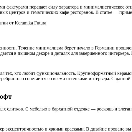
ми фактурами передает силу характера и минималистическое от
вых центров и тематических кафе-ресторанов. В статье — пример
енности. Течение минимализма берет начало в Германии прошло
дается в пышном декоре и деталях для завершенного интерьера.
ля тех, кто любит функциональность. Крупноформатный керамог
 серебристого сочетается со всеми оттенками интерьера. С дан
лофт
ых слитков. С мебелью в бархатной отделке — роскошь и элеган
р эксцентричностью и яркими красками. В дизайне прованс вы 