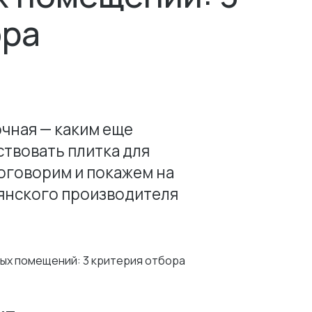
ора
очная — каким еще
твовать плитка для
говорим и покажем на
янского производителя