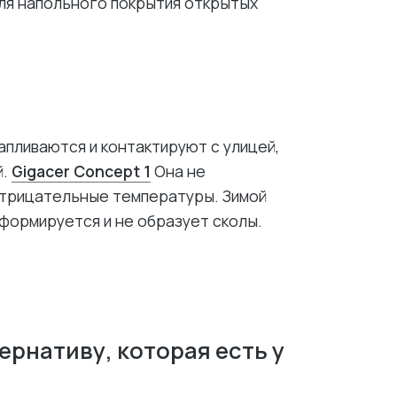
для напольного покрытия открытых
апливаются и контактируют с улицей,
й.
Gigacer Concept 1
Она не
 отрицательные температуры. Зимой
формируется и не образует сколы.
рнативу, которая есть у