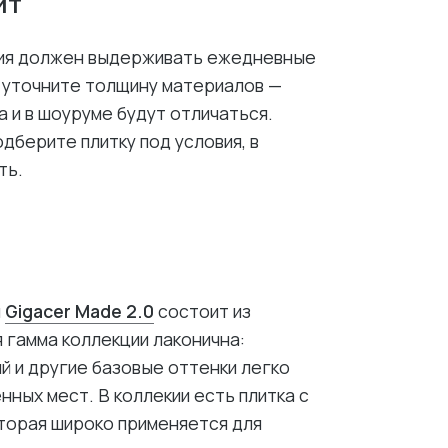
ит
тия должен выдерживать ежедневные
й уточните толщину материалов —
 и в шоуруме будут отличаться.
дберите плитку под условия, в
ть.
и
Gigacer Made 2.0
состоит из
 гамма коллекции лаконична:
й и другие базовые оттенки легко
ных мест. В коллекии есть плитка с
торая широко применяется для