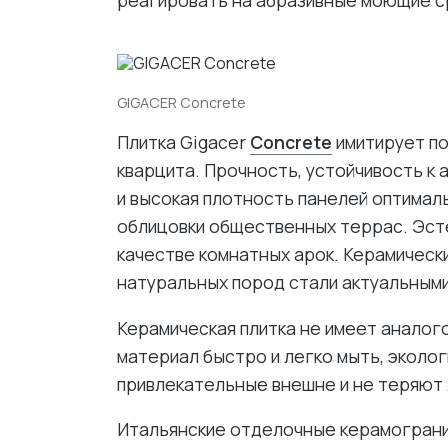
реагировать на абразивные моющие с
GIGACER Concrete
Плитка Gigacer
Concrete
имитирует по
кварцита. Прочность, устойчивость к
и высокая плотность панелей оптимал
облицовки общественных террас. Эсте
качестве комнатных арок. Керамическ
натуральных пород стали актуальными
Керамическая плитка не имеет аналог
материал быстро и легко мыть, эколо
привлекательные внешне и не теряют 
Итальянские отделочные керамогран