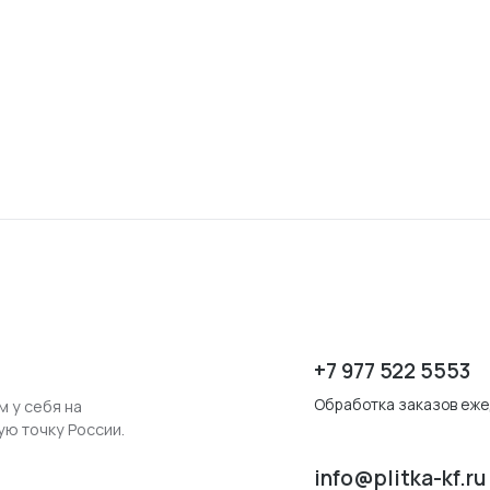
+7 977 522 5553
Обработка заказов ежед
м у себя на
ую точку России.
info@plitka-kf.ru