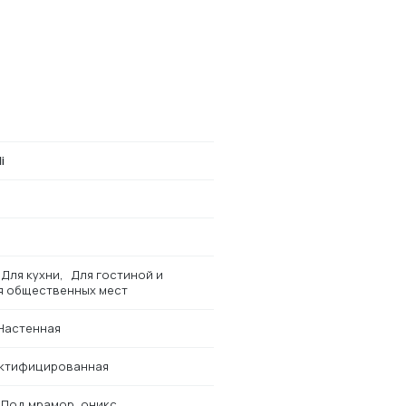
i
Для кухни
Для гостиной и
я общественных мест
Настенная
ктифицированная
Под мрамор, оникс