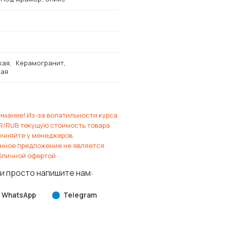
кая
Керамогранит
ая
имание! Из-за волатильности курса
R/RUB текущую стоимость товара
очняйте у менеджеров.
нное предложение не является
бличной офертой
и просто напишите нам:
WhatsApp
Telegram