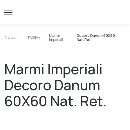
Marmi
Decoro Danum 60X60
Главная
TAGINA
Imperiali
Nat. Rеt.
Marmi Imperiali
Decoro Danum
60X60 Nat. Rеt.