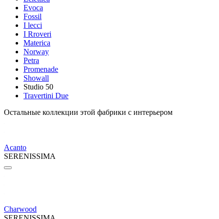
Evoca
Fossil
I lecci
I Rroveri
Materica
Norway
Petra
Promenade
Showall
Studio 50
Travertini Due
Остальные коллекции этой фабрики с интерьером
Acanto
SERENISSIMA
Charwood
SERENISSIMA