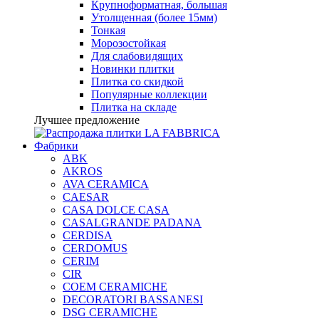
Крупноформатная, большая
Утолщенная (более 15мм)
Тонкая
Морозостойкая
Для слабовидящих
Новинки плитки
Плитка со скидкой
Популярные коллекции
Плитка на складе
Лучшее предложение
Фабрики
ABK
AKROS
AVA CERAMICA
CAESAR
CASA DOLCE CASA
CASALGRANDE PADANA
CERDISA
CERDOMUS
CERIM
CIR
COEM CERAMICHE
DECORATORI BASSANESI
DSG CERAMICHE