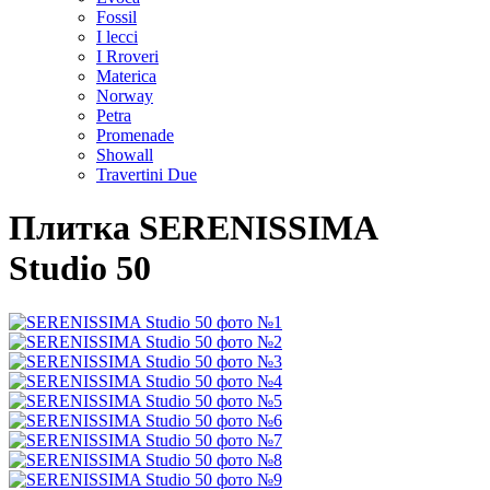
Fossil
I lecci
I Rroveri
Materica
Norway
Petra
Promenade
Showall
Travertini Due
Плитка SERENISSIMA
Studio 50