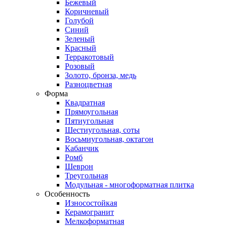
Бежевый
Коричневый
Голубой
Синий
Зеленый
Красный
Терракотовый
Розовый
Золото, бронза, медь
Разноцветная
Форма
Квадратная
Прямоугольная
Пятиугольная
Шестиугольная, соты
Восьмиугольная, октагон
Кабанчик
Ромб
Шеврон
Треугольная
Модульная - многоформатная плитка
Особенность
Износостойкая
Керамогранит
Мелкоформатная