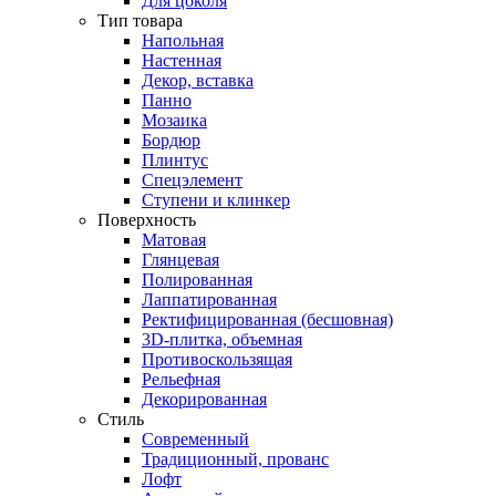
Для цоколя
Тип товара
Напольная
Настенная
Декор, вставка
Панно
Мозаика
Бордюр
Плинтус
Спецэлемент
Ступени и клинкер
Поверхность
Матовая
Глянцевая
Полированная
Лаппатированная
Ректифицированная (бесшовная)
3D-плитка, объемная
Противоскользящая
Рельефная
Декорированная
Стиль
Современный
Традиционный, прованс
Лофт