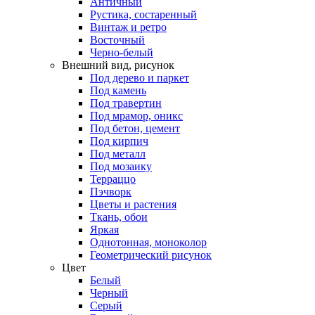
Античный
Рустика, состаренный
Винтаж и ретро
Восточный
Черно-белый
Внешний вид, рисунок
Под дерево и паркет
Под камень
Под травертин
Под мрамор, оникс
Под бетон, цемент
Под кирпич
Под металл
Под мозаику
Терраццо
Пэчворк
Цветы и растения
Ткань, обои
Яркая
Однотонная, моноколор
Геометрический рисунок
Цвет
Белый
Черный
Серый