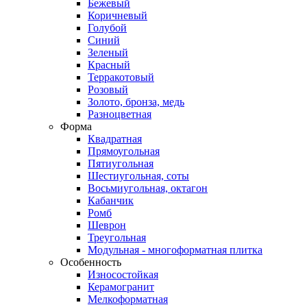
Бежевый
Коричневый
Голубой
Синий
Зеленый
Красный
Терракотовый
Розовый
Золото, бронза, медь
Разноцветная
Форма
Квадратная
Прямоугольная
Пятиугольная
Шестиугольная, соты
Восьмиугольная, октагон
Кабанчик
Ромб
Шеврон
Треугольная
Модульная - многоформатная плитка
Особенность
Износостойкая
Керамогранит
Мелкоформатная