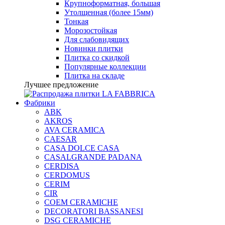
Крупноформатная, большая
Утолщенная (более 15мм)
Тонкая
Морозостойкая
Для слабовидящих
Новинки плитки
Плитка со скидкой
Популярные коллекции
Плитка на складе
Лучшее предложение
Фабрики
ABK
AKROS
AVA CERAMICA
CAESAR
CASA DOLCE CASA
CASALGRANDE PADANA
CERDISA
CERDOMUS
CERIM
CIR
COEM CERAMICHE
DECORATORI BASSANESI
DSG CERAMICHE