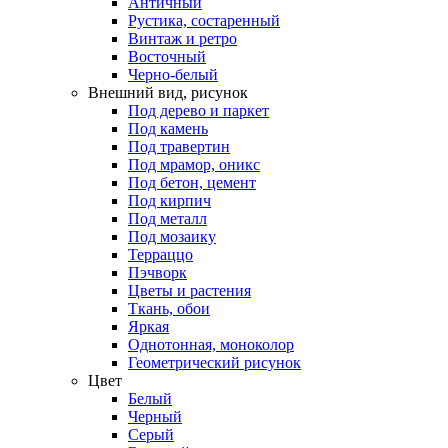
Античный
Рустика, состаренный
Винтаж и ретро
Восточный
Черно-белый
Внешний вид, рисунок
Под дерево и паркет
Под камень
Под травертин
Под мрамор, оникс
Под бетон, цемент
Под кирпич
Под металл
Под мозаику
Терраццо
Пэчворк
Цветы и растения
Ткань, обои
Яркая
Однотонная, моноколор
Геометрический рисунок
Цвет
Белый
Черный
Серый