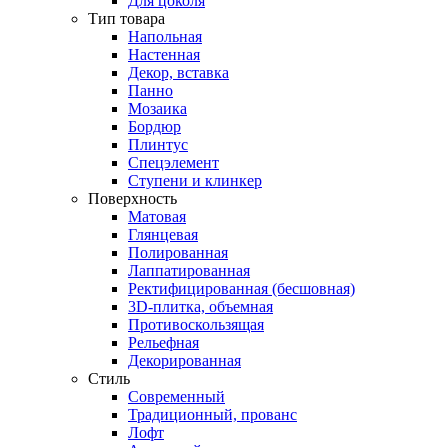
Для цоколя
Тип товара
Напольная
Настенная
Декор, вставка
Панно
Мозаика
Бордюр
Плинтус
Спецэлемент
Ступени и клинкер
Поверхность
Матовая
Глянцевая
Полированная
Лаппатированная
Ректифицированная (бесшовная)
3D-плитка, объемная
Противоскользящая
Рельефная
Декорированная
Стиль
Современный
Традиционный, прованс
Лофт