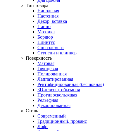
Для цоколя
Тип товара
Напольная
Настенная
Декор, вставка
Панно
Мозаика
Бордюр
Плинтус
Спецэлемент
Ступени и клинкер
Поверхность
Матовая
Глянцевая
Полированная
Лаппатированная
Ректифицированная (бесшовная)
3D-плитка, объемная
Противоскользящая
Рельефная
Декорированная
Стиль
Современный
Традиционный, прованс
Лофт