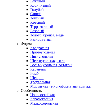
Бежевый
Коричневый
Голубой
Синий
Зеленый
Красный
Терракотовый
Розовый
Золото, бронза, медь
Разноцветная
Форма
Квадратная
Прямоугольная
Пятиугольная
Шестиугольная, соты
Восьмиугольная, октагон
Кабанчик
Ромб
Шеврон
Треугольная
Модульная - многоформатная плитка
Особенность
Износостойкая
Керамогранит
Мелкоформатная