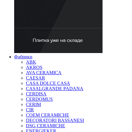
Фабрики
ABK
AKROS
AVA CERAMICA
CAESAR
CASA DOLCE CASA
CASALGRANDE PADANA
CERDISA
CERDOMUS
CERIM
CIR
COEM CERAMICHE
DECORATORI BASSANESI
DSG CERAMICHE
ENERGIEKER