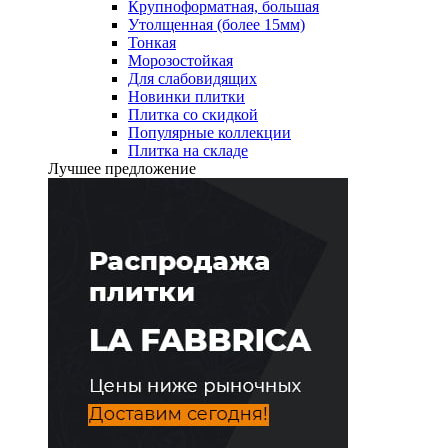
Крупноформатная, большая
Утолщенная (более 15мм)
Тонкая
Морозостойкая
Для слабовидящих
Новинки плитки
Плитка со скидкой
Популярные коллекции
Плитка на складе
Лучшее предложение