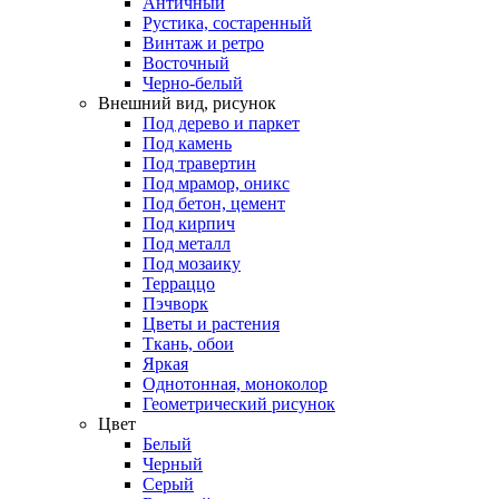
Античный
Рустика, состаренный
Винтаж и ретро
Восточный
Черно-белый
Внешний вид, рисунок
Под дерево и паркет
Под камень
Под травертин
Под мрамор, оникс
Под бетон, цемент
Под кирпич
Под металл
Под мозаику
Терраццо
Пэчворк
Цветы и растения
Ткань, обои
Яркая
Однотонная, моноколор
Геометрический рисунок
Цвет
Белый
Черный
Серый