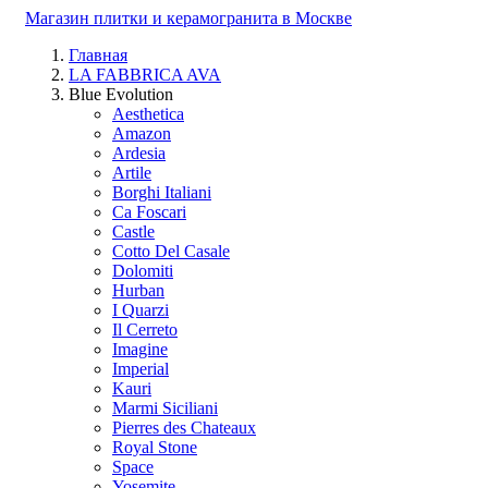
Магазин плитки и керамогранита в Москве
Главная
LA FABBRICA AVA
Blue Evolution
Aesthetica
Amazon
Ardesia
Artile
Borghi Italiani
Ca Foscari
Castle
Cotto Del Casale
Dolomiti
Hurban
I Quarzi
Il Cerreto
Imagine
Imperial
Kauri
Marmi Siciliani
Pierres des Chateaux
Royal Stone
Space
Yosemite