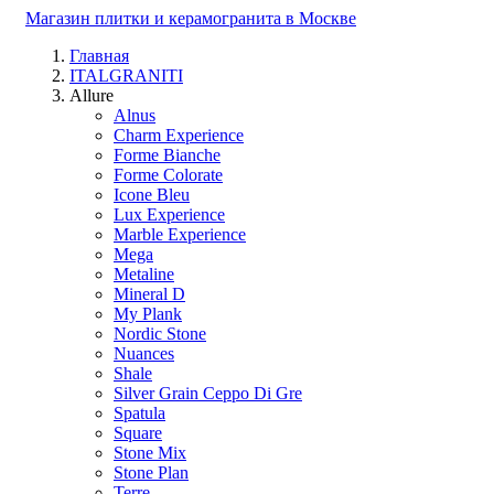
Магазин плитки и керамогранита в Москве
Главная
ITALGRANITI
Allure
Alnus
Charm Experience
Forme Bianche
Forme Colorate
Icone Bleu
Lux Experience
Marble Experience
Mega
Metaline
Mineral D
My Plank
Nordic Stone
Nuances
Shale
Silver Grain Ceppo Di Gre
Spatula
Square
Stone Mix
Stone Plan
Terre