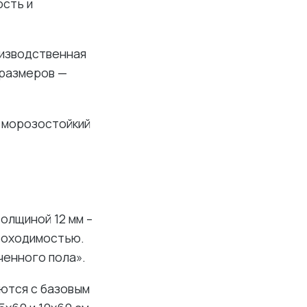
ость и
оизводственная
 размеров —
, морозостойкий
толщиной 12 мм –
проходимостью.
ченного пола».
аются с базовым