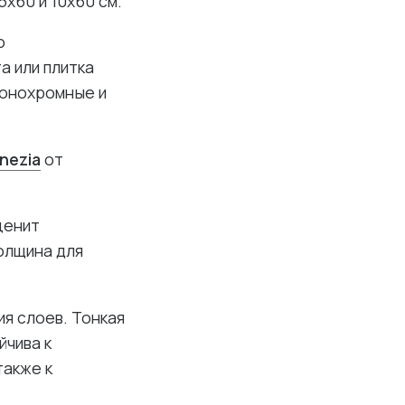
5х60 и 10х60 см.
о
а или плитка
монохромные и
enezia
от
ценит
олщина для
я слоев. Тонкая
йчива к
также к