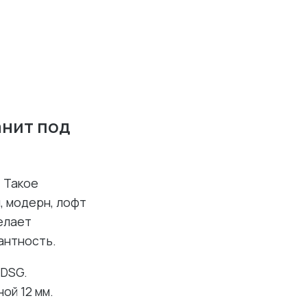
анит под
 Такое
, модерн, лофт
делает
антность.
 DSG.
ой 12 мм.