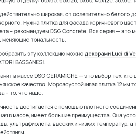
шную отделку: 60х60, 60х120, 5х60, 40х120, 30х60, 1
 действительно широкая: от ослепительно белого д
ерного. Нужна плитка для фасада коричневого цвет
ета – рекомендуем DSG Concrete. Вся серия — это 
, меняющие тональность.
нообразить эту коллекцию можно
декорами Luci di V
TORI BASSANESI.
анит в массе DSG CERAMICHE — это выбор тех, кто 
янское качество. Морозоустойчивая плитка 12 мм т
а – то, что надо.
чность достигается с помощью плотного соединени
ная в массе, имеет большие преимущества. Она усто
ды, ультрафиолета, высоких и низких температур, а 
ействиям.