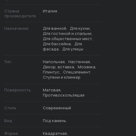
Страна
Италия
производителя
Назначение
Для ванной
Для кухни
Для гостиной и спальни
Для общественных мест
Для бассейна
Для
фасада
Для улицы
Тип
Напольная
Настенная
Декор, вставка
Мозаика
Плинтус
Спецэлемент
Ступени и клинкер
Поверхность
Матовая
Противоскользящая
Стиль
Современный
Вид
Под камень
Форма
Квадратная