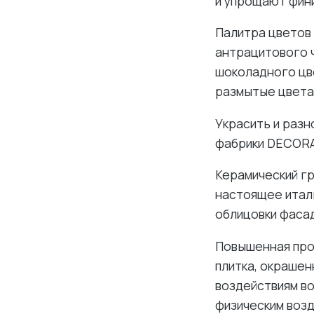
и упрощают фини
Палитра цветов
антрацитового ч
шоколадного цв
размытые цвета
Украсить и раз
фабрики DECORA
Керамический гр
настоящее италь
облицовки фасад
Повышенная про
плитка, окрашен
воздействиям во
физическим возд