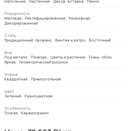
Напольная
Настенная
Декор, вставка
Панно
Поверхность
Матовая
Ректифицированная
Рельефная
Декорированная
Стиль
Традиционный, прованс
Винтаж и ретро
Восточный
Вид
Под металл
Пэчворк
Цветы и растения
Ткань, обои
Яркая
Геометрический рисунок
Форма
Квадратная
Прямоугольная
Цвет
Зеленый
Разноцветная
Особенность
Тонкая
Керамогранит