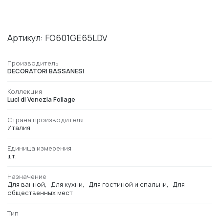
Артикул: FO601GE65LDV
Производитель
DECORATORI BASSANESI
Коллекция
Luci di Venezia Foliage
Страна производителя
Италия
Единица измерения
шт.
Назначение
Для ванной
Для кухни
Для гостиной и спальни
Для
общественных мест
Тип