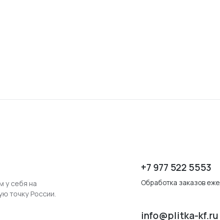
+7 977 522 5553
Обработка заказов ежед
м у себя на
ую точку России.
info@plitka-kf.ru