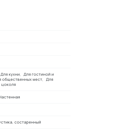
Для кухни
Для гостиной и
я общественных мест
Для
 цоколя
Настенная
устика, состаренный