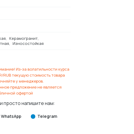
кая
Керамогранит
тная
Износостойкая
имание! Из-за волатильности курса
R/RUB текущую стоимость товара
очняйте у менеджеров.
нное предложение не является
бличной офертой
и просто напишите нам:
WhatsApp
Telegram