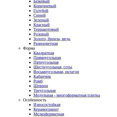
Бежевый
Коричневый
Голубой
Синий
Зеленый
Красный
Терракотовый
Розовый
Золото, бронза, медь
Разноцветная
Форма
Квадратная
Прямоугольная
Пятиугольная
Шестиугольная, соты
Восьмиугольная, октагон
Кабанчик
Ромб
Шеврон
Треугольная
Модульная - многоформатная плитка
Особенность
Износостойкая
Керамогранит
Мелкоформатная