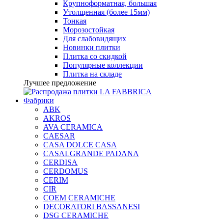
Крупноформатная, большая
Утолщенная (более 15мм)
Тонкая
Морозостойкая
Для слабовидящих
Новинки плитки
Плитка со скидкой
Популярные коллекции
Плитка на складе
Лучшее предложение
Фабрики
ABK
AKROS
AVA CERAMICA
CAESAR
CASA DOLCE CASA
CASALGRANDE PADANA
CERDISA
CERDOMUS
CERIM
CIR
COEM CERAMICHE
DECORATORI BASSANESI
DSG CERAMICHE