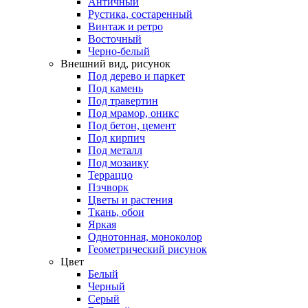
Античный
Рустика, состаренный
Винтаж и ретро
Восточный
Черно-белый
Внешний вид, рисунок
Под дерево и паркет
Под камень
Под травертин
Под мрамор, оникс
Под бетон, цемент
Под кирпич
Под металл
Под мозаику
Терраццо
Пэчворк
Цветы и растения
Ткань, обои
Яркая
Однотонная, моноколор
Геометрический рисунок
Цвет
Белый
Черный
Серый