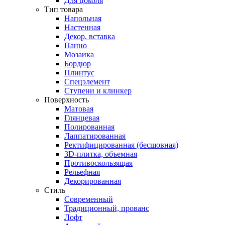
Для цоколя
Тип товара
Напольная
Настенная
Декор, вставка
Панно
Мозаика
Бордюр
Плинтус
Спецэлемент
Ступени и клинкер
Поверхность
Матовая
Глянцевая
Полированная
Лаппатированная
Ректифицированная (бесшовная)
3D-плитка, объемная
Противоскользящая
Рельефная
Декорированная
Стиль
Современный
Традиционный, прованс
Лофт