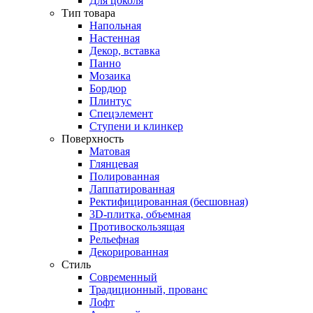
Для цоколя
Тип товара
Напольная
Настенная
Декор, вставка
Панно
Мозаика
Бордюр
Плинтус
Спецэлемент
Ступени и клинкер
Поверхность
Матовая
Глянцевая
Полированная
Лаппатированная
Ректифицированная (бесшовная)
3D-плитка, объемная
Противоскользящая
Рельефная
Декорированная
Стиль
Современный
Традиционный, прованс
Лофт