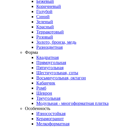
Бежевый
Коричневый
Голубой
Синий
Зеленый
Красный
Терракотовый
Розовый
Золото, бронза, медь
Разноцветная
Форма
Квадратная
Прямоугольная
Пятиугольная
Шестиугольная, соты
Восьмиугольная, октагон
Кабанчик
Ромб
Шеврон
Треугольная
Модульная - многоформатная плитка
Особенность
Износостойкая
Керамогранит
Мелкоформатная