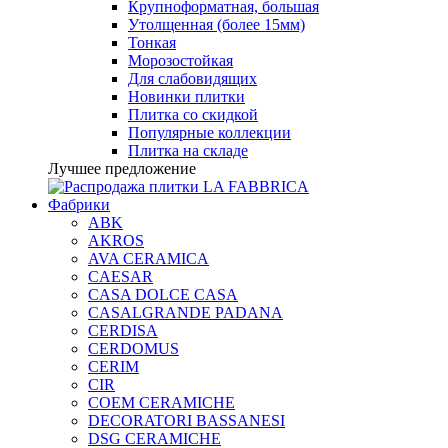
Крупноформатная, большая
Утолщенная (более 15мм)
Тонкая
Морозостойкая
Для слабовидящих
Новинки плитки
Плитка со скидкой
Популярные коллекции
Плитка на складе
Лучшее предложение
Фабрики
ABK
AKROS
AVA CERAMICA
CAESAR
CASA DOLCE CASA
CASALGRANDE PADANA
CERDISA
CERDOMUS
CERIM
CIR
COEM CERAMICHE
DECORATORI BASSANESI
DSG CERAMICHE