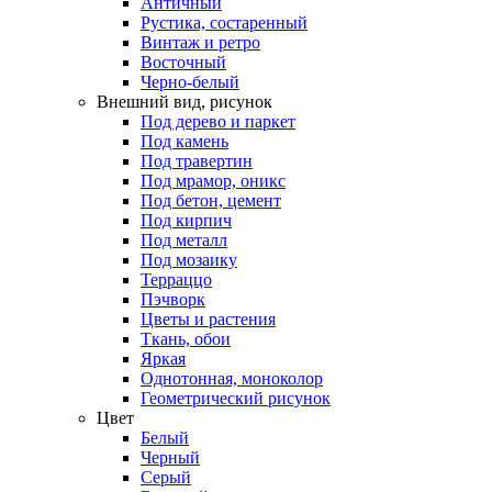
Античный
Рустика, состаренный
Винтаж и ретро
Восточный
Черно-белый
Внешний вид, рисунок
Под дерево и паркет
Под камень
Под травертин
Под мрамор, оникс
Под бетон, цемент
Под кирпич
Под металл
Под мозаику
Терраццо
Пэчворк
Цветы и растения
Ткань, обои
Яркая
Однотонная, моноколор
Геометрический рисунок
Цвет
Белый
Черный
Серый