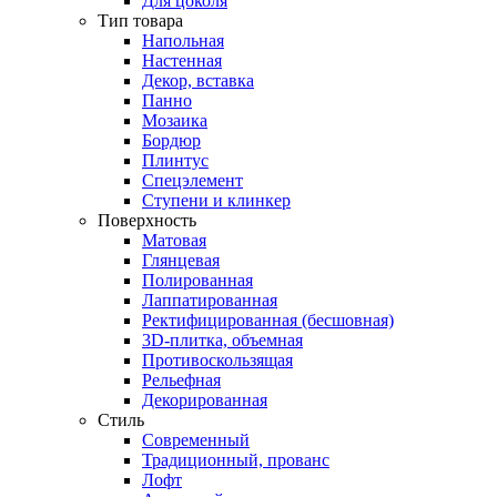
Для цоколя
Тип товара
Напольная
Настенная
Декор, вставка
Панно
Мозаика
Бордюр
Плинтус
Спецэлемент
Ступени и клинкер
Поверхность
Матовая
Глянцевая
Полированная
Лаппатированная
Ректифицированная (бесшовная)
3D-плитка, объемная
Противоскользящая
Рельефная
Декорированная
Стиль
Современный
Традиционный, прованс
Лофт