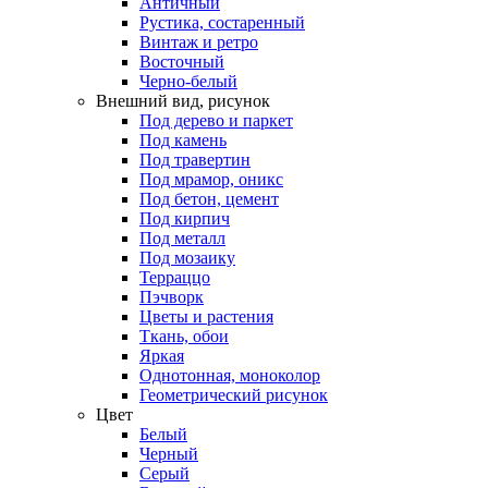
Античный
Рустика, состаренный
Винтаж и ретро
Восточный
Черно-белый
Внешний вид, рисунок
Под дерево и паркет
Под камень
Под травертин
Под мрамор, оникс
Под бетон, цемент
Под кирпич
Под металл
Под мозаику
Терраццо
Пэчворк
Цветы и растения
Ткань, обои
Яркая
Однотонная, моноколор
Геометрический рисунок
Цвет
Белый
Черный
Серый