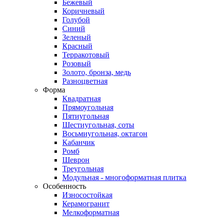
Бежевый
Коричневый
Голубой
Синий
Зеленый
Красный
Терракотовый
Розовый
Золото, бронза, медь
Разноцветная
Форма
Квадратная
Прямоугольная
Пятиугольная
Шестиугольная, соты
Восьмиугольная, октагон
Кабанчик
Ромб
Шеврон
Треугольная
Модульная - многоформатная плитка
Особенность
Износостойкая
Керамогранит
Мелкоформатная