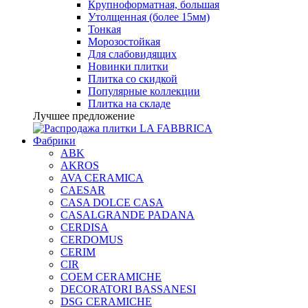
Крупноформатная, большая
Утолщенная (более 15мм)
Тонкая
Морозостойкая
Для слабовидящих
Новинки плитки
Плитка со скидкой
Популярные коллекции
Плитка на складе
Лучшее предложение
Фабрики
ABK
AKROS
AVA CERAMICA
CAESAR
CASA DOLCE CASA
CASALGRANDE PADANA
CERDISA
CERDOMUS
CERIM
CIR
COEM CERAMICHE
DECORATORI BASSANESI
DSG CERAMICHE