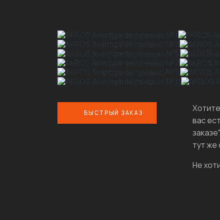
Хотите
БЫСТРЫЙ ЗАКАЗ
вас ес
заказе
тут же
Не хот