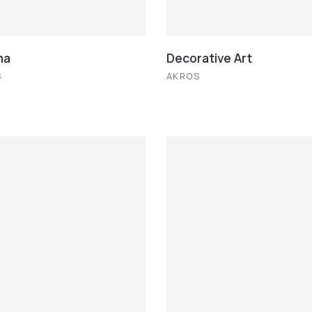
ma
Decorative Art
S
AKROS