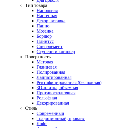
Для цоколя
Тип товара
Напольная
Настенная
Декор, вставка
Панно
Мозаика
Бордюр
Плинтус
Спецэлемент
Ступени и клинкер
Поверхность
Матовая
Глянцевая
Полированная
Лаппатированная
Ректифицированная (бесшовная)
3D-плитка, объемная
Противоскользящая
Рельефная
Декорированная
Стиль
Современный
Традиционный, прованс
Лофт