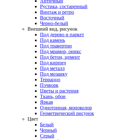
Античный
Рустика, состаренный
Винтаж и ретро
Восточный
Черно-белый
Внешний вид, рисунок
Под дерево и паркет
Под камень
Под травертин
Под мрамор, оникс
Под бетон, цемент
Под кирпич
Под металл
Под мозаику
Терраццо
Пэчворк
Цветы и растения
Ткань, обои
Яркая
Однотонная, моноколор
Геометрический рисунок
Цвет
Белый
Черный
Серый