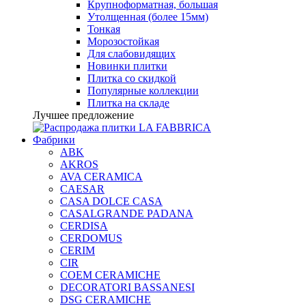
Крупноформатная, большая
Утолщенная (более 15мм)
Тонкая
Морозостойкая
Для слабовидящих
Новинки плитки
Плитка со скидкой
Популярные коллекции
Плитка на складе
Лучшее предложение
Фабрики
ABK
AKROS
AVA CERAMICA
CAESAR
CASA DOLCE CASA
CASALGRANDE PADANA
CERDISA
CERDOMUS
CERIM
CIR
COEM CERAMICHE
DECORATORI BASSANESI
DSG CERAMICHE