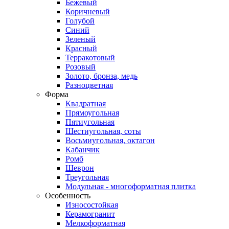
Бежевый
Коричневый
Голубой
Синий
Зеленый
Красный
Терракотовый
Розовый
Золото, бронза, медь
Разноцветная
Форма
Квадратная
Прямоугольная
Пятиугольная
Шестиугольная, соты
Восьмиугольная, октагон
Кабанчик
Ромб
Шеврон
Треугольная
Модульная - многоформатная плитка
Особенность
Износостойкая
Керамогранит
Мелкоформатная