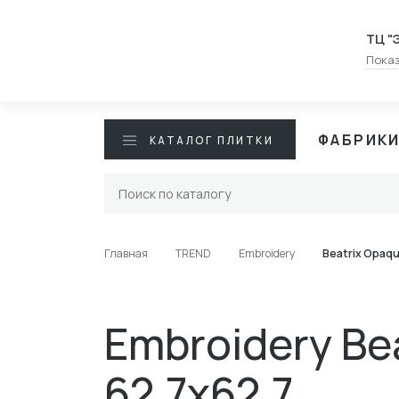
ТЦ "
Показ
ФАБРИК
КАТАЛОГ ПЛИТКИ
Главная
TREND
Embroidery
Beatrix Opaqu
Embroidery Be
62.7x62.7