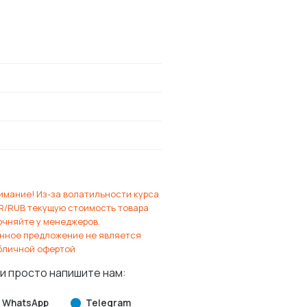
имание! Из-за волатильности курса
R/RUB текущую стоимость товара
очняйте у менеджеров.
нное предложение не является
бличной офертой
и просто напишите нам:
WhatsApp
Telegram