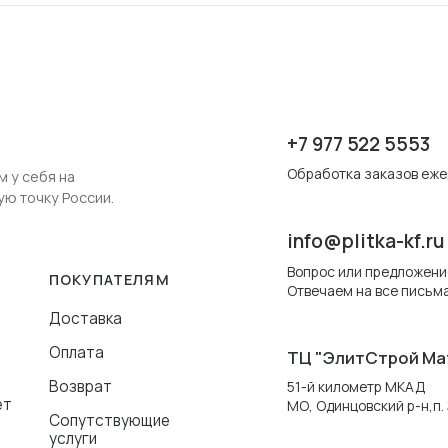
+7 977 522 5553
Обработка заказов ежед
м у себя на
ую точку России.
info@plitka-kf.ru
Вопрос или предложени
ПОКУПАТЕЛЯМ
Отвечаем на все письма
Доставка
Оплата
ТЦ "ЭлитСтрой Ма
Возврат
51-й километр МКАД
ет
МО, Одинцовский р-н,п. 
Сопутствующие
услуги