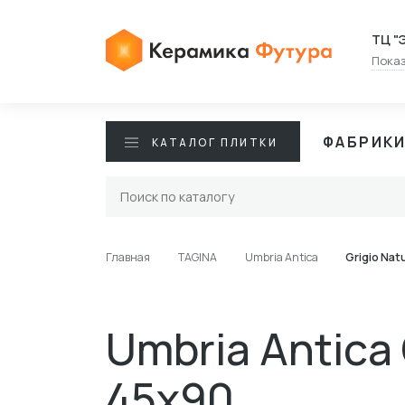
ТЦ "
Показ
ФАБРИК
КАТАЛОГ ПЛИТКИ
Главная
TAGINA
Umbria Antica
Grigio Nat
Umbria Antica 
45x90