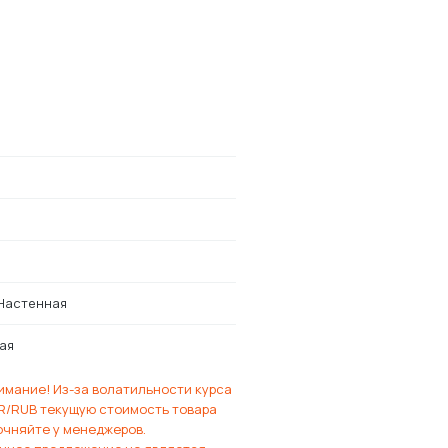
Настенная
ая
имание! Из-за волатильности курса
R/RUB текущую стоимость товара
очняйте у менеджеров.