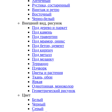
Античный
Рустика, состаренный
Винтаж и ретро
Восточный
Черно-белый
Внешний вид, рисунок
Под дерево и паркет
Под камень
Под травертин
Под мрамор, оникс
Под бетон, цемент
Под кирпич
Под металл
Под мозаику
Терраццо
Пэчворк
Цветы и растения
Ткань, обои
Яркая
Однотонная, моноколор
Геометрический рисунок
Цвет
Белый
Черный
Серый