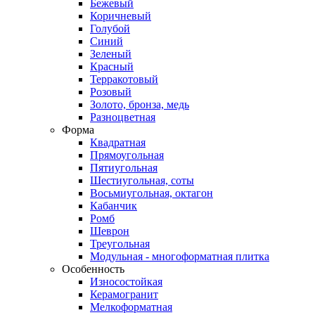
Бежевый
Коричневый
Голубой
Синий
Зеленый
Красный
Терракотовый
Розовый
Золото, бронза, медь
Разноцветная
Форма
Квадратная
Прямоугольная
Пятиугольная
Шестиугольная, соты
Восьмиугольная, октагон
Кабанчик
Ромб
Шеврон
Треугольная
Модульная - многоформатная плитка
Особенность
Износостойкая
Керамогранит
Мелкоформатная