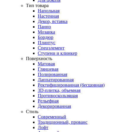
Для цоколя
Тип товара
Напольная
Настенная
Декор, вставка
Панно
Мозаика
Бордюр
Плинтус
Спецэлемент
Ступени и клинкер
Поверхность
Матовая
Глянцевая
Полированная
Лаппатированная
Ректифицированная (бесшовная)
3D-плитка, объемная
Противоскользящая
Рельефная
Декорированная
Стиль
Современный
Традиционный, прованс
Лофт