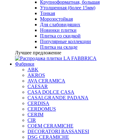
Крупноформатная, большая
Утолщенная (более 15мм)
Тонкая
Морозостойкая
Для слабовидящих
Новинки плитки
Плитка со скидкой
Популярные коллекции
Плитка на складе
Лучшее предложение
Фабрики
ABK
AKROS
AVA CERAMICA
CAESAR
CASA DOLCE CASA
CASALGRANDE PADANA
CERDISA
CERDOMUS
CERIM
CIR
COEM CERAMICHE
DECORATORI BASSANESI
DSG CERAMICHE