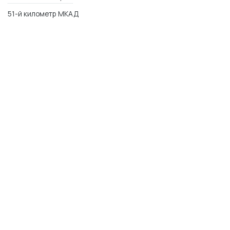
51-й километр МКАД
МО, Одинцовский р-н,п. Заречье, ул. Торговая 2
WhatsApp
Telegram
Max
© 2014–2026 Керамика Футура
plitka-kf.ru