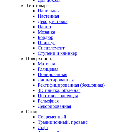
Для цоколя
Тип товара
Напольная
Настенная
Декор, вставка
Панно
Мозаика
Бордюр
Плинтус
Спецэлемент
Ступени и клинкер
Поверхность
Матовая
Глянцевая
Полированная
Лаппатированная
Ректифицированная (бесшовная)
3D-плитка, объемная
Противоскользящая
Рельефная
Декорированная
Стиль
Современный
Традиционный, прованс
Лофт