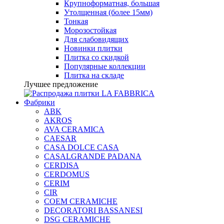
Крупноформатная, большая
Утолщенная (более 15мм)
Тонкая
Морозостойкая
Для слабовидящих
Новинки плитки
Плитка со скидкой
Популярные коллекции
Плитка на складе
Лучшее предложение
Фабрики
ABK
AKROS
AVA CERAMICA
CAESAR
CASA DOLCE CASA
CASALGRANDE PADANA
CERDISA
CERDOMUS
CERIM
CIR
COEM CERAMICHE
DECORATORI BASSANESI
DSG CERAMICHE