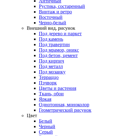
Античный
Рустика, состаренный
Винтаж и ретро
Восточный
Черно-белый
Внешний вид, рисунок
Под дерево и паркет
Под камень
Под травертин
Под мрамор, оникс
Под бетон, цемент
Под кирпич
Под металл
Под мозаику
Терраццо
Пэчворк
Цветы и растения
Ткань, обои
Яркая
Однотонная, моноколор
Геометрический рисунок
Цвет
Белый
Черный
Серый