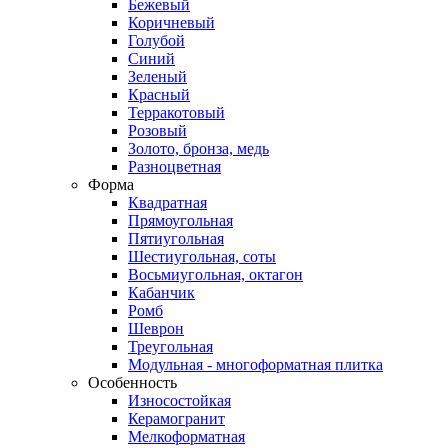
Бежевый
Коричневый
Голубой
Синий
Зеленый
Красный
Терракотовый
Розовый
Золото, бронза, медь
Разноцветная
Форма
Квадратная
Прямоугольная
Пятиугольная
Шестиугольная, соты
Восьмиугольная, октагон
Кабанчик
Ромб
Шеврон
Треугольная
Модульная - многоформатная плитка
Особенность
Износостойкая
Керамогранит
Мелкоформатная