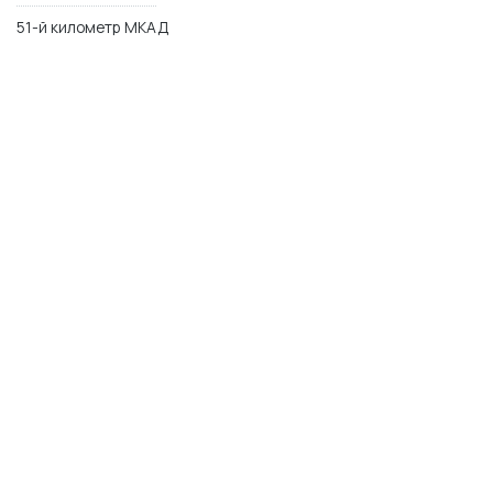
51-й километр МКАД
МО, Одинцовский р-н,п. Заречье, ул. Торговая 2
WhatsApp
Telegram
Max
© 2014–2026 Керамика Футура
plitka-kf.ru