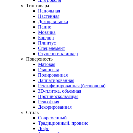
Для цоколя
Тип товара
Напольная
Настенная
Декор, вставка
Панно
Мозаика
Бордюр
Плинтус
Спецэлемент
Ступени и клинкер
Поверхность
Матовая
Глянцевая
Полированная
Лаппатированная
Ректифицированная (бесшовная)
3D-плитка, объемная
Противоскользящая
Рельефная
Декорированная
Стиль
Современный
Традиционный, прованс
Лофт