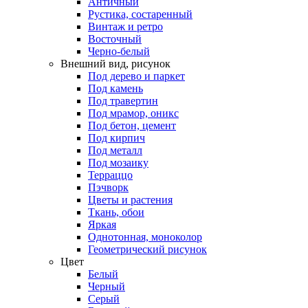
Античный
Рустика, состаренный
Винтаж и ретро
Восточный
Черно-белый
Внешний вид, рисунок
Под дерево и паркет
Под камень
Под травертин
Под мрамор, оникс
Под бетон, цемент
Под кирпич
Под металл
Под мозаику
Терраццо
Пэчворк
Цветы и растения
Ткань, обои
Яркая
Однотонная, моноколор
Геометрический рисунок
Цвет
Белый
Черный
Серый