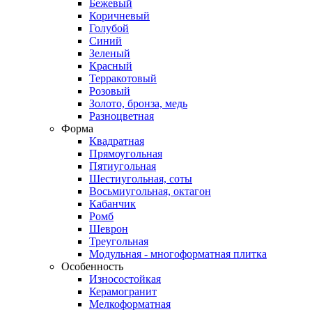
Бежевый
Коричневый
Голубой
Синий
Зеленый
Красный
Терракотовый
Розовый
Золото, бронза, медь
Разноцветная
Форма
Квадратная
Прямоугольная
Пятиугольная
Шестиугольная, соты
Восьмиугольная, октагон
Кабанчик
Ромб
Шеврон
Треугольная
Модульная - многоформатная плитка
Особенность
Износостойкая
Керамогранит
Мелкоформатная