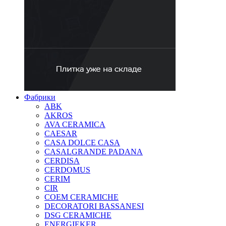
Фабрики
ABK
AKROS
AVA CERAMICA
CAESAR
CASA DOLCE CASA
CASALGRANDE PADANA
CERDISA
CERDOMUS
CERIM
CIR
COEM CERAMICHE
DECORATORI BASSANESI
DSG CERAMICHE
ENERGIEKER