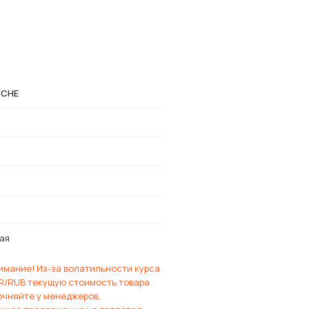
ICHE
ая
имание! Из-за волатильности курса
R/RUB текущую стоимость товара
очняйте у менеджеров.