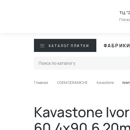
ТЦ "
Показ
ФАБРИК
КАТАЛОГ ПЛИТКИ
Главная
COEM CERAMICHE
Kavastone
Ivor
Kavastone Ivor
60.4x90.6 20